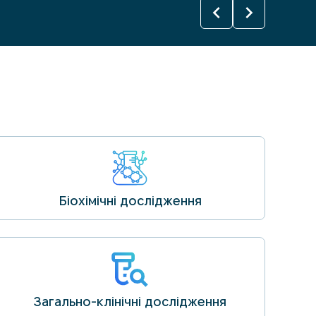
chevron_left
chevron_left
chevron_right
chevron_right
Біохімічні дослідження
Загально-клінічні дослідження