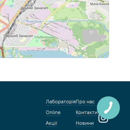
Leaflet
|
© OpenStreetMap contributors
Лабораторія
Про нас
Online
Контакти
Акції
Новини