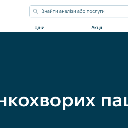
Ціни
Акції
онкохворих пац