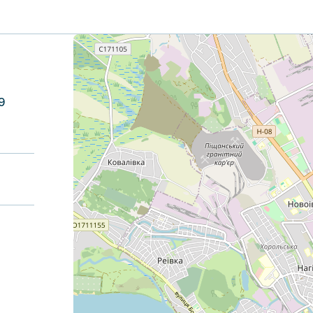
+
−
9