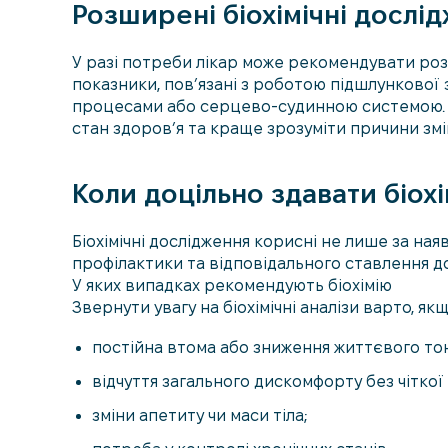
Розширені біохімічні дослі
У разі потреби лікар може рекомендувати роз
показники, пов’язані з роботою підшлункової 
процесами або серцево-судинною системою. 
стан здоров’я та краще зрозуміти причини змін
Коли доцільно здавати біохі
Біохімічні дослідження корисні не лише за на
профілактики та відповідального ставлення до
У яких випадках рекомендують біохімію
Звернути увагу на біохімічні аналізи варто, якщ
постійна втома або зниження життєвого тон
відчуття загального дискомфорту без чіткої
зміни апетиту чи маси тіла;