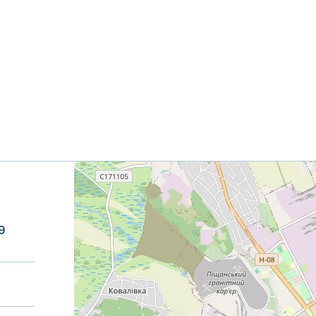
+
−
9