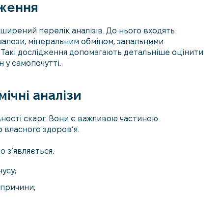
дження
ширений перелік аналізів. До нього входять
залози, мінеральним обміном, запальними
Такі дослідження допомагають детальніше оцінити
 у самопочутті.
мічні аналізи
явності скарг. Вони є важливою частиною
 власного здоров’я.
о з’являється:
усу;
 причини;