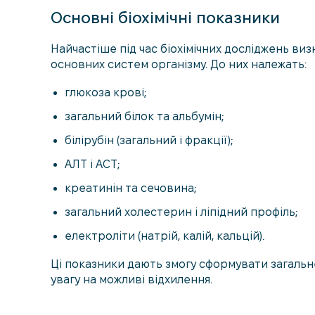
Основні біохімічні показники
Найчастіше під час біохімічних досліджень в
основних систем організму. До них належать:
глюкоза крові;
загальний білок та альбумін;
білірубін (загальний і фракції);
АЛТ і АСТ;
креатинін та сечовина;
загальний холестерин і ліпідний профіль;
електроліти (натрій, калій, кальцій).
Ці показники дають змогу сформувати загальн
увагу на можливі відхилення.