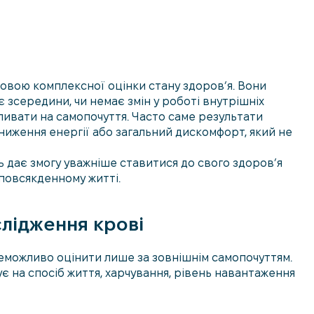
довою комплексної оцінки стану здоров’я. Вони
є зсередини, чи немає змін у роботі внутрішніх
впливати на самопочуття. Часто саме результати
зниження енергії або загальний дискомфорт, який не
ь дає змогу уважніше ставитися до свого здоров’я
у повсякденному житті.
слідження крові
 неможливо оцінити лише за зовнішнім самопочуттям.
є на спосіб життя, харчування, рівень навантаження