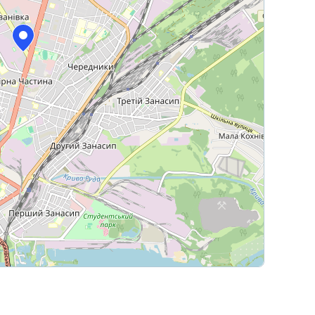
Leaflet
|
© OpenStreetMap contributors