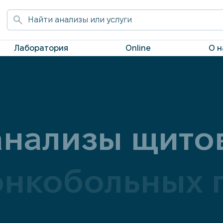
Лаборатория
Online
О н
анализы щито