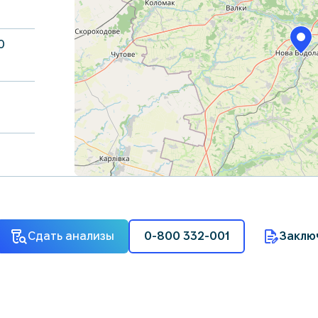
0
Сдать анализы
0-800 332-001
Заклю