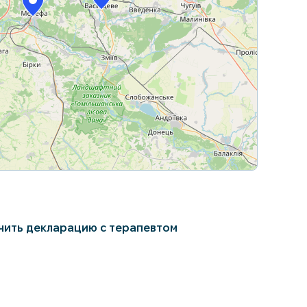
Leaflet
|
© OpenStreetMap contributors
чить декларацию с терапевтом