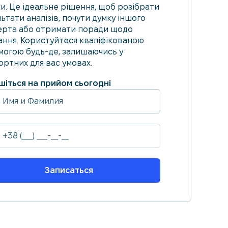
ки. Це ідеальне рішення, щоб розібрати
ьтати аналізів, почути думку іншого
ерта або отримати поради щодо
ання. Користуйтеся кваліфікованою
могою будь-де, залишаючись у
ртних для вас умовах.
шіться на прийом сьогодні
Записаться