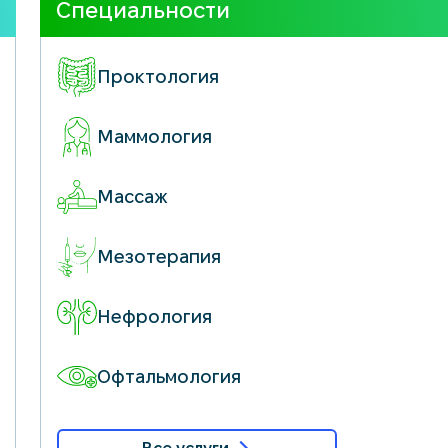
Специальности
Проктология
Маммология
Массаж
Мезотерапия
Нефрология
Офтальмология