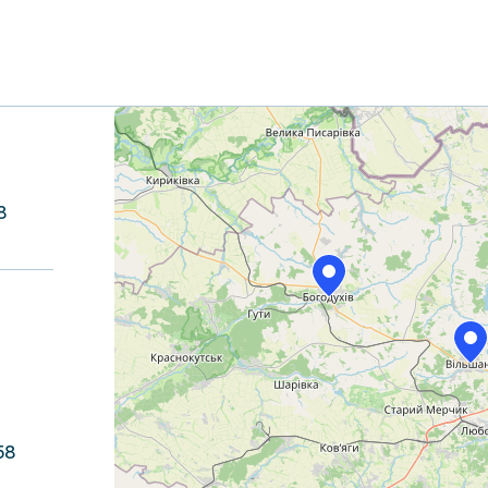
+
−
8
58