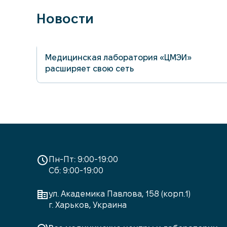
г. Харьков, пр. Юбилейный, 52 а
Новости
График работы
01.07.2026
г. Харьков, пр. Юбилейный, 56 (этаж 
комната 306-а)
Медицинская лаборатория «ЦМЭИ»
График работы
расширяет свою сеть
г. Харьков, пр.Победы, 50 е
График работы
г. Харьков, ул. Академика Павлова, 1
График работы
Пн-Пт: 9:00-19:00
г. Харьков, ул. Валентиновская, 18 (2
Сб: 9:00-19:00
подъезд)
График работы
ул. Академика Павлова, 158 (корп.1)
г. Харьков, Украина
г. Харьков, ул. Гвардейцев-Широнин
62