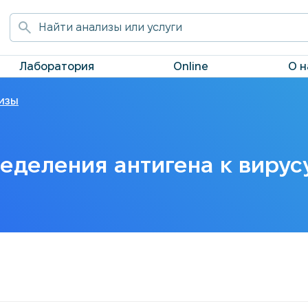
Лаборатория
Online
О н
изы
еделения антигена к вирусу