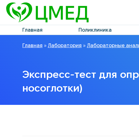
Главная
Поликлиника
Главная
»
Лаборатория
»
Лабораторные анал
Экспресс-тест для опр
носоглотки)