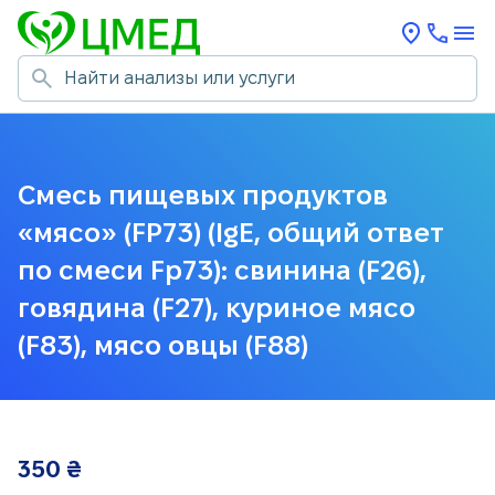
Смесь пищевых продуктов
«мясо» (FP73) (IgE, общий ответ
по смеси Fp73): свинина (F26),
говядина (F27), куриное мясо
(F83), мясо овцы (F88)
350
₴