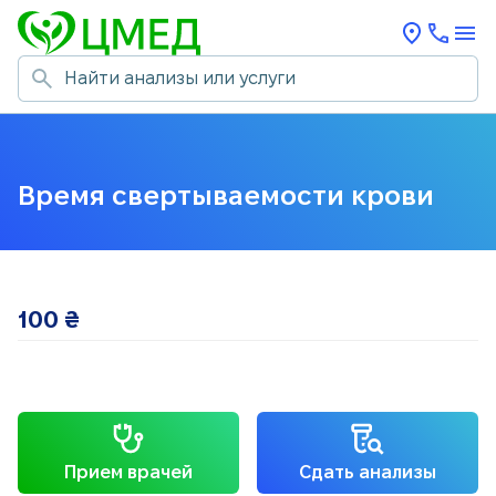
Время свертываемости крови
100
₴
Прием врачей
Сдать анализы