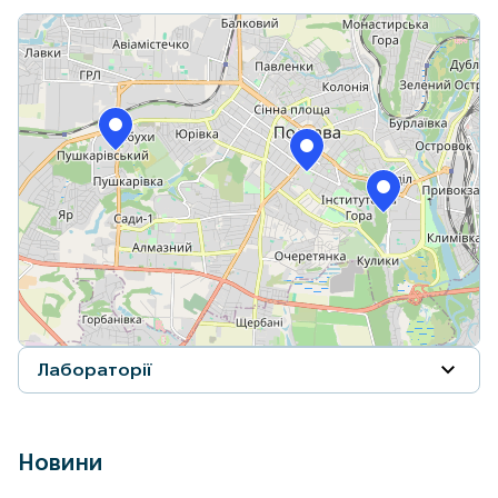
+
−
Leaflet
|
© OpenStreetMap contributors
Лабораторії
вул. Великотирнівська, 35/2
Пн-Пт: 07:30–15:00 | Субота: 08:00–11:00 | Неділя:
Новини
Вихідний
19.06.2026