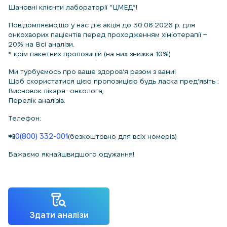
Шановні клієнти лабораторії “ЦМЕД”!
Повідомляємо,що у нас діє акція до 30.06.2026 р. для
онкохворих пацієнтів перед проходженням хіміотерапії –
20% на Всі аналізи.
* крім пакетних пропозицій (на них знижка 10%)
Ми турбуємось про ваше здоров’я разом з вами!
Щоб скористатися цією пропозицією будь ласка пред’явіть :
Висновок лікаря- онколога;
Перелік аналізів.
Телефон:
📲
0(800) 332-001
(безкоштовно для всіх номерів)
Бажаємо якнайшвидшого одужання!
Здати аналізи