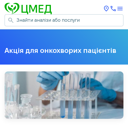
Акція для онкохворих пацієнтів