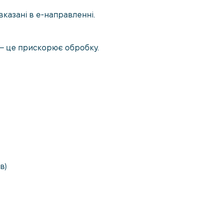
 вказані в е-направленні.
— це прискорює обробку.
в)