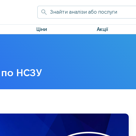
Ціни
Акції
 по НСЗУ