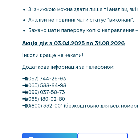
Зі знижкою можна здати лише ті аналізи, які
Аналізи не повинні мати статус “виконані”.
Бажано мати паперову копію направлення 
Акція діє з 03.04.2025 по 31.08.2026
Інколи краще не чекати!
Додаткова інформація за телефоном:
📲(057) 744-26-93
📲(063) 588-84-98
📲(099) 037-58-73
📲(068) 180-02-80
📲0(800) 332-001 (безкоштовно для всіх номері