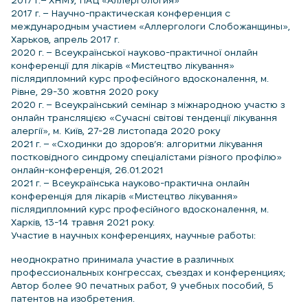
2017 г. – Научно-практическая конференция с
международным участием «Аллергологи Cлобожанщины»,
Харьков, апрель 2017 г.
2020 г. – Всеукраїнської науково-практичної онлайн
конференції для лікарів «Мистецтво лікування»
післядипломний курс професійного вдосконалення, м.
Рівне, 29-30 жовтня 2020 року
2020 г. – Всеукраїнський семінар з міжнародною участю з
онлайн трансляцією «Сучасні світові тенденції лікування
алергії», м. Київ, 27-28 листопада 2020 року
2021 г. – «Сходинки до здоров’я: алгоритми лікування
постковідного синдрому спеціалістами різного профілю»
онлайн-конференція, 26.01.2021
2021 г. – Всеукраїнська науково-практична онлайн
конференція для лікарів «Мистецтво лікування»
післядипломний курс професійного вдосконалення, м.
Харків, 13-14 травня 2021 року.
Участие в научных конференциях, научные работы:
неоднократно принимала участие в различных
профессиональных конгрессах, съездах и конференциях;
Автор более 90 печатных работ, 9 учебных пособий, 5
патентов на изобретения.