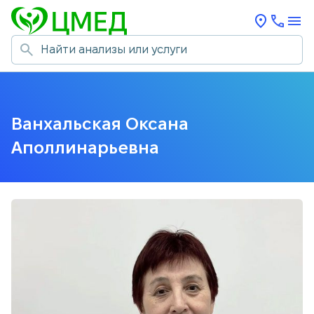
Ванхальская Оксана
Аполлинарьевна