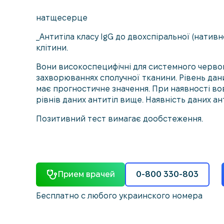
натщесерце
_Антитіла класу IgG до двохспіральної (нативн
клітини.
Вони високоспецифічні для системного червон
захворюваннях сполучної тканини. Рівень дан
має прогностичне значення. При наявності во
рівнів даних антитіл вище. Наявність даних а
Позитивний тест вимагає дообстеження.
Прием врачей
0-800 330-803
Бесплатно с любого украинского номера