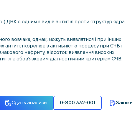
ої) ДНК є одним з видів антитіл проти структур ядра
ого вовчака, однак, можуть виявлятися і при інших
их антитіл корелює з активністю процесу при СЧВ і
вчакового нефриту, відсоток виявлення високих
нтитіл є обов'язковим діагностичним критерієм СЧВ.
Сдать анализы
0-800 332-001
Заклю