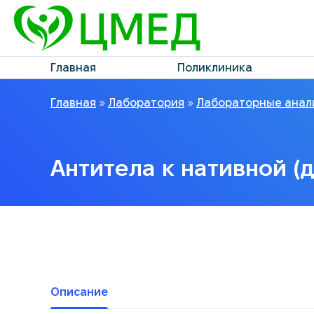
Главная
Поликлиника
Главная
»
Лаборатория
»
Лабораторные анал
Антитела к нативной (
Описание