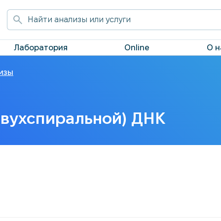
Лаборатория
Online
О н
изы
двухспиральной) ДНК