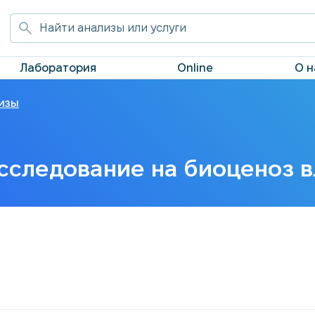
Лаборатория
Online
О н
изы
сследование на биоценоз 