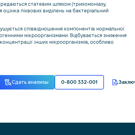
передаються статевим шляхом (трихомоніазу,
ся оцінка піхвових виділень на бактеріальний
орушується співвідношення компонентів нормальної
тогенними мікроорганізмами. Відбувається зниження
 концентрації інших мікроорганізмів, особливо
Сдать анализы
0-800 332-001
Заклю