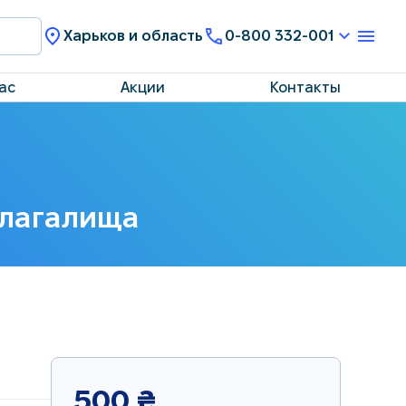
Харьков и область
0-800 332-001
ас
Акции
Контакты
влагалища
500
₴