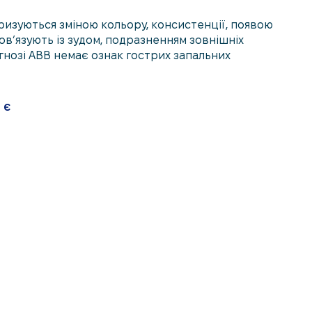
еризуються зміною кольору, консистенції, появою
ов’язують із зудом, подразненням зовнішніх
гнозі АВВ немає ознак гострих запальних
 є