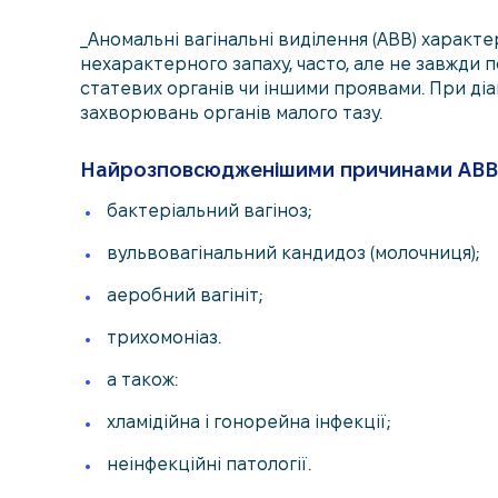
_Аномальні вагінальні виділення (АВВ) характ
нехарактерного запаху, часто, але не завжди п
статевих органів чи іншими проявами. При діа
захворювань органів малого тазу.
Найрозповсюдженішими причинами АВВ
бактеріальний вагіноз;
вульвовагінальний кандидоз (молочниця);
аеробний вагініт;
трихомоніаз.
а також:
хламідійна і гонорейна інфекції;
неінфекційні патології.