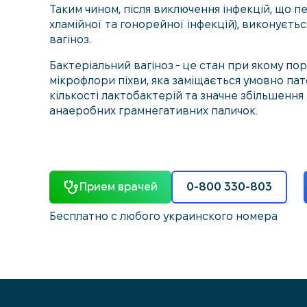
Таким чином, після виключення інфекцій, що 
хламійної та гонорейної інфекцій), виконуєть
вагіноз.
Бактеріальний вагіноз - це стан при якому п
мікрофлори піхви, яка заміщається умовно па
кількості лактобактерій та значне збільшення
анаеробних грамнегативних паличок.
Прием врачей
0-800 330-803
Бесплатно с любого украинского номера