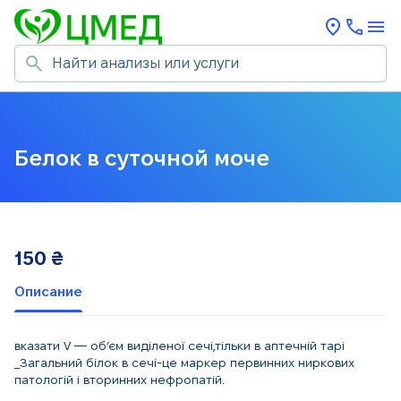
Белок в суточной моче
150
₴
Описание
вказати V — об’єм виділеної сечі,тільки в аптечній тарі
_Загальний білок в сечі-це маркер первинних ниркових
патологій і вторинних нефропатій.