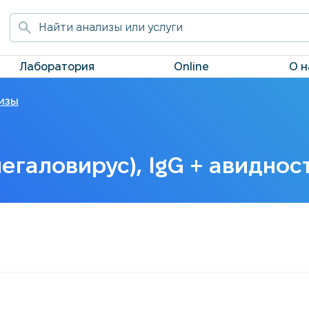
Лаборатория
Online
О н
изы
егаловирус), IgG + авиднос