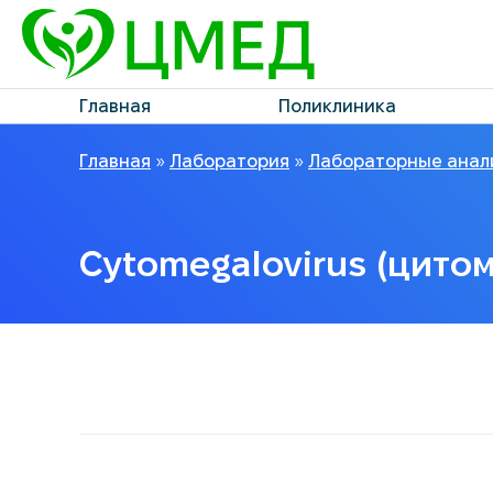
Главная
Поликлиника
Главная
»
Лаборатория
»
Лабораторные анал
Cytomegalovirus (цитом