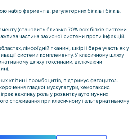
набір ферментів, регуляторних білків і білків,
енту (становить близько 70% всіх білків системи
 важлива частина захисної системи проти інфекцій.
ластах, лімфоїдній тканині, шкірі і бере участь як у
тивації системи комплементу. У класичному шляху
тернативному шляху токсинами, включаючи
ин).
них клітин і тромбоцитів, підтримує фагоцитоз,
корочення гладкої мускулатури, хемотаксис
ідіграє важливу роль у розвитку аутоімунних
його споживання при класичному і альтернативному