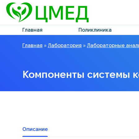
Главная
Поликлиника
Главная
»
Лаборатория
»
Лабораторные анал
Компоненты системы к
Описание