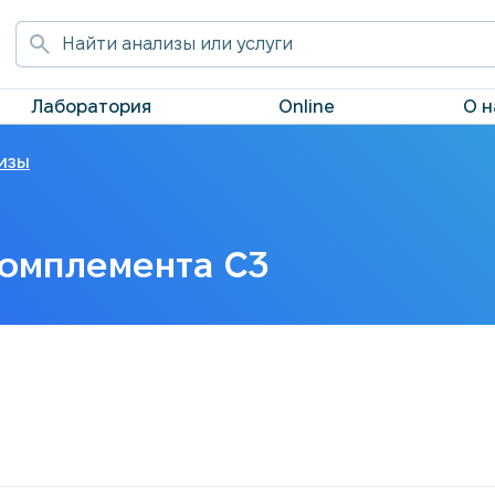
Лаборатория
Online
О н
изы
омплемента С3