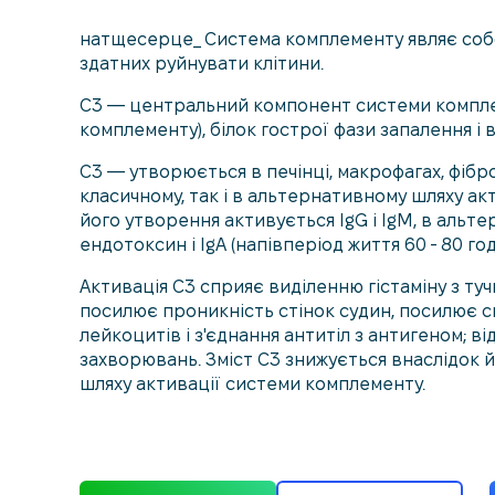
натщесерце_ Система комплементу являє собою 
здатних руйнувати клітини.
С3 — центральний компонент системи комплем
комплементу), білок гострої фази запалення і
С3 — утворюється в печінці, макрофагах, фіброб
класичному, так і в альтернативному шляху ак
його утворення активується IgG і IgM, в аль
ендотоксин і IgA (напівперіод життя 60 - 80 год
Активація С3 сприяє виділенню гістаміну з туч
посилює проникність стінок судин, посилює с
лейкоцитів і з'єднання антитіл з антигеном; в
захворювань. Зміст С3 знижується внаслідок 
шляху активації системи комплементу.