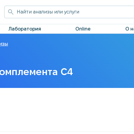
Лаборатория
Online
О н
изы
омплемента С4