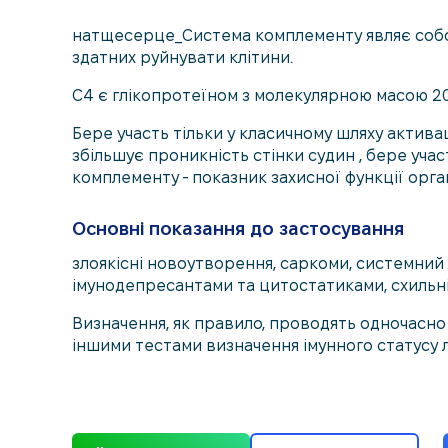
натщесерце_Система комплементу являє собою 
здатних руйнувати клітини.
С4 є глікопротеїном з молекулярною масою 205 
Бере участь тільки у класичному шляху актива
збільшує проникність стінки судин , бере учас
комплементу - показник захисної функції орга
Основні показання до застосування
злоякісні новоутворення, саркоми, системний
імунодепресантами та цитостатиками, схильні
Визначення, як правило, проводять одночасн
іншими тестами визначення імунного статусу 