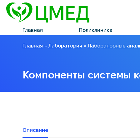
Главная
Поликлиника
Главная
»
Лаборатория
»
Лабораторные анал
Компоненты системы к
Описание