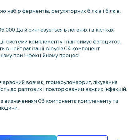
набір ферментів, регуляторних білків і білків,
000 Да й синтезується в легенях і в кістках.
ції системи комплементу і підтримує фагоцитоз,
ть в нейтралізації вірусів.С4 компонент
нізму при інфекційному процесі.
 червоний вовчак, гломерулонефрит, лікування
сть до раптових і повторюваним важких інфекцій.
о з визначенням С3 компонента комплементу та
людини.