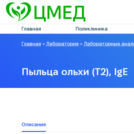
Главная
Поликлиника
Главная
»
Лаборатория
»
Лабораторные анал
Пыльца ольхи (T2), IgE
Описание