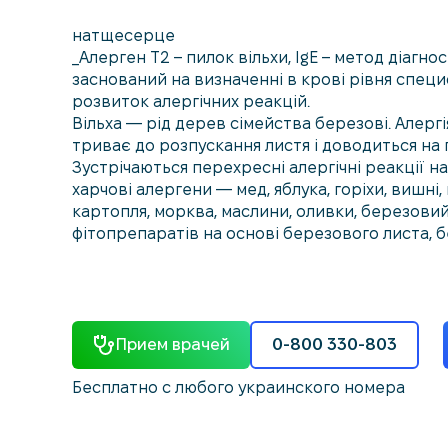
натщесерце
_Алерген Т2 – пилок вільхи, IgE – метод діагно
заснований на визначенні в крові рівня специф
розвиток алергічних реакцій.
Вільха — рід дерев сімейства березові. Алергія 
триває до розпускання листя і доводиться на 
Зустрічаються перехресні алергічні реакції на 
харчові алергени — мед, яблука, горіхи, вишн
картопля, морква, маслини, оливки, березовий
фітопрепаратів на основі березового листа, 
Прием врачей
0-800 330-803
Бесплатно с любого украинского номера