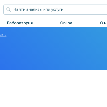
Лаборатория
Online
О н
изы