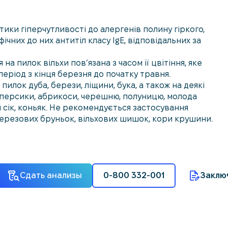
стики гіперчутливості до алергенів полину гіркого,
ічних до них антитіл класу IgE, відповідальних за
на пилок вільхи пов’язана з часом її цвітіння, яке
період з кінця березня до початку травня.
пилок дуба, берези, ліщини, бука, а також на деякі
і, персики, абрикоси, черешню, полуницю, молода
 сік, коньяк. Не рекомендується застосування
березових бруньок, вільхових шишок, кори крушини.
Сдать анализы
0-800 332-001
Заклю