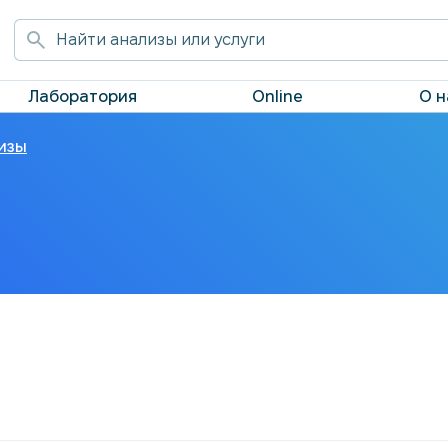
Лаборатория
Online
О н
изы