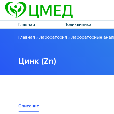
Главная
Поликлиника
Главная
»
Лаборатория
»
Лабораторные анал
Цинк (Zn)
Описание