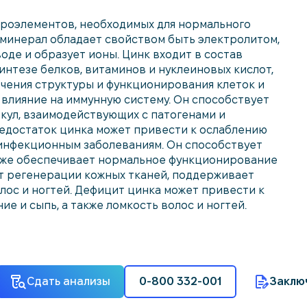
икроэлементов, необходимых для нормального
 минерал обладает свойством быть электролитом,
оде и образует ионы. Цинк входит в состав
интезе белков, витаминов и нуклеиновых кислот,
ечения структуры и функционирования клеток и
 влияние на иммунную систему. Он способствует
кул, взаимодействующих с патогенами и
Недостаток цинка может привести к ослаблению
 инфекционным заболеваниям. Он способствует
акже обеспечивает нормальное функционирование
т регенерации кожных тканей, поддерживает
олос и ногтей. Дефицит цинка может привести к
ие и сыпь, а также ломкость волос и ногтей.
Сдать анализы
0-800 332-001
Заклю