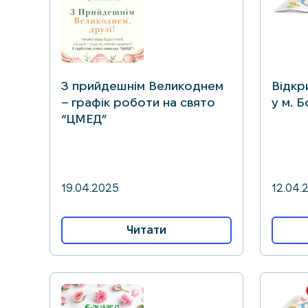
З прийдешнім Великоднем
Відкр
– графік роботи на свято
у м. Б
“ЦМЕД”
19.04.2025
12.04.
Читати