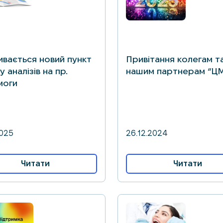
ивається новий пункт
Привітання колегам т
 аналізів на пр.
нашим партнерам “Ц
моги
2025
26.12.2024
Читати
Читати