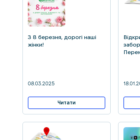
З 8 березня, дорогі наші
Відкр
жінки!
забору
Пере
08.03.2025
18.01.
Читати