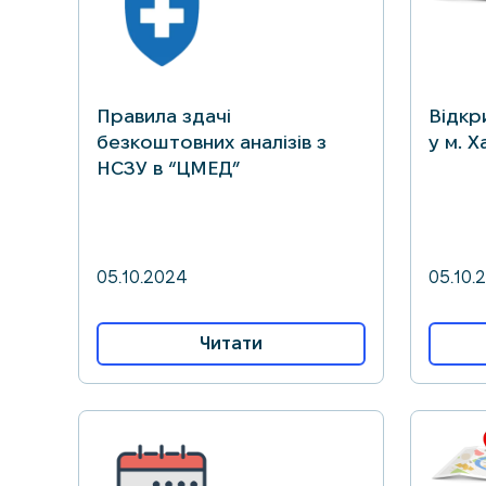
Правила здачі
Відкр
безкоштовних аналізів з
у м. Х
НСЗУ в “ЦМЕД”
05.10.2024
05.10.
Читати