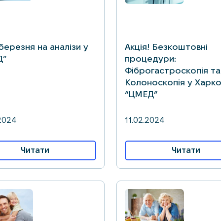
 березня на аналізи у
Акція! Безкоштовні
Д”
процедури:
Фіброгастроскопія та
Колоноскопія у Харко
“ЦМЕД”
2024
11.02.2024
Читати
Читати