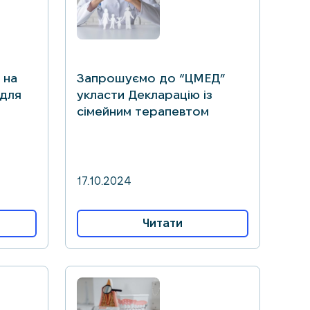
 на
Запрошуємо до “ЦМЕД”
 для
укласти Декларацію із
сімейним терапевтом
17.10.2024
Читати