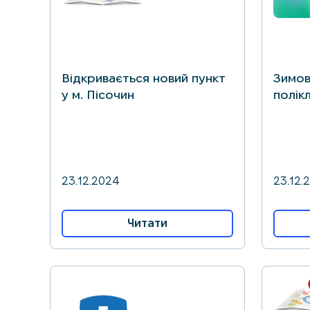
Відкривається новий пункт
Зимов
у м. Пісочин
полік
23.12.2024
23.12.
Читати