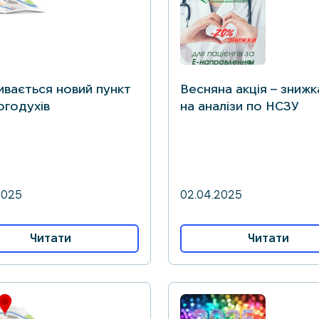
ивається новий пункт
Весняна акція – зниж
огодухів
на аналізи по НСЗУ
2025
02.04.2025
Читати
Читати