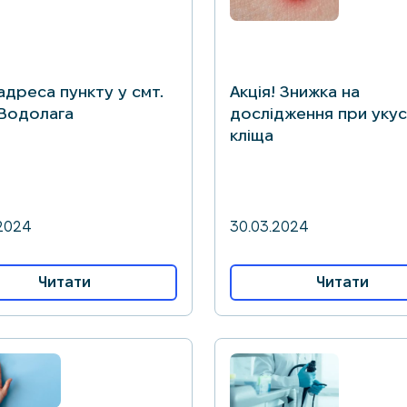
адреса пункту у смт.
Акція! Знижка на
Водолага
дослідження при укус
кліща
2024
30.03.2024
Читати
Читати