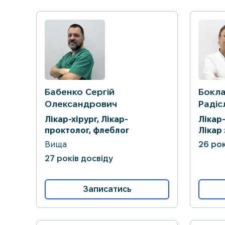
Бабенко Сергій
Бокл
Олександрович
Радіс
Лікар-хірург, Лікар-
Лікар
проктолог, флеблог
Лікар 
Вища
26 рок
27 років досвіду
Записатись