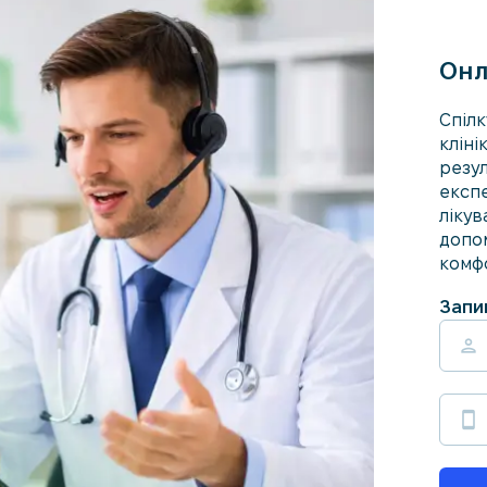
Онл
Спілк
кліні
резул
експ
лікув
допо
комфо
Запи
person
smartphone