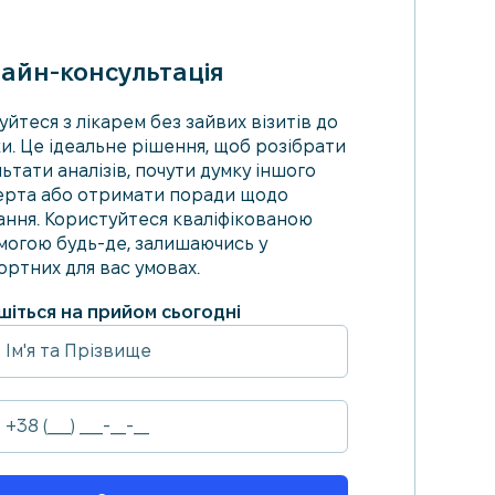
айн-консультація
уйтеся з лікарем без зайвих візитів до
ки. Це ідеальне рішення, щоб розібрати
ьтати аналізів, почути думку іншого
ерта або отримати поради щодо
ання. Користуйтеся кваліфікованою
могою будь-де, залишаючись у
ртних для вас умовах.
шіться на прийом сьогодні