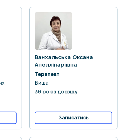
Ванхальська Оксана
Аполлінаріївна
Терапевт
их
Вища
36 років досвіду
Записатись