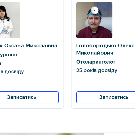
к Оксана Миколаївна
Голобородько Олек
Миколайович
-уролог
Отоларинголог
а
25 років досвіду
ів досвіду
Записатись
Записатись