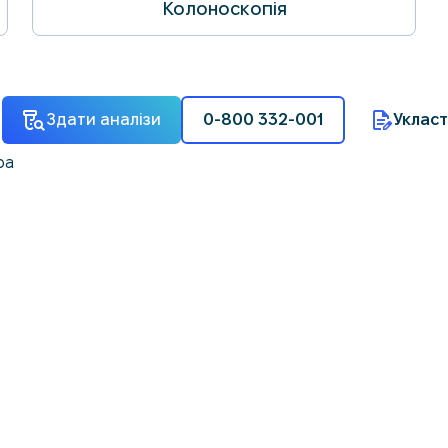
Колоноскопія
Здати аналізи
0-800 332-001
Укласт
ра