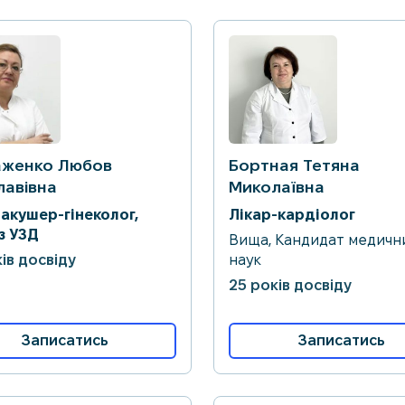
аженко Любов
Бортная Тетяна
лавівна
Миколаївна
-акушер-гінеколог,
Лікар-кардіолог
з УЗД
Вища, Кандидат медичн
ів досвіду
наук
25 років досвіду
Записатись
Записатись