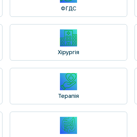
ФГДС
Хірургія
Терапія