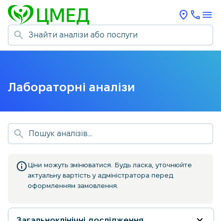
Лабораторні аналізи
info
Ціни можуть змінюватися. Будь ласка, уточнюйте
актуальну вартість у адміністратора перед
оформленням замовлення.
Загальноклінічні дослідження