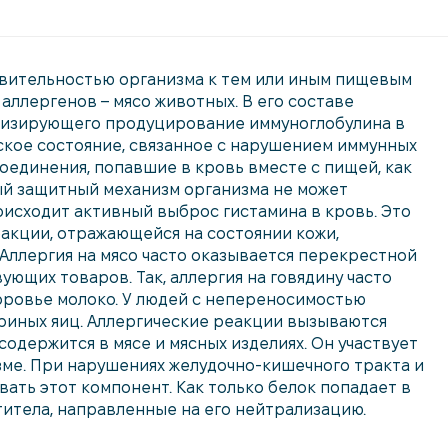
твительностью организма к тем или иным пищевым
аллергенов – мясо животных. В его составе
ивизирующего продуцирование иммуноглобулина в
еское состояние, связанное с нарушением иммунных
оединения, попавшие в кровь вместе с пищей, как
й защитный механизм организма не может
исходит активный выброс гистамина в кровь. Это
акции, отражающейся на состоянии кожи,
Аллергия на мясо часто оказывается перекрестной
ющих товаров. Так, аллергия на говядину часто
оровье молоко. У людей с непереносимостью
риных яиц. Аллергические реакции вызываются
одержится в мясе и мясных изделиях. Он участвует
зме. При нарушениях желудочно-кишечного тракта и
ать этот компонент. Как только белок попадает в
титела, направленные на его нейтрализацию.