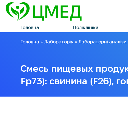
Головна
Поліклініка
Головна
»
Лабораторія
»
Лабораторні аналізи
Смесь пищевых продукт
Fp73): свинина (F26), г