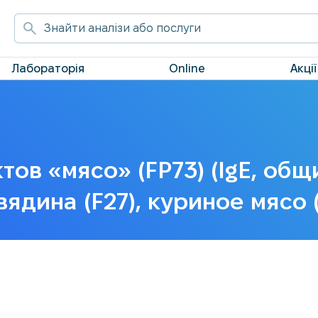
Лабораторія
Online
Акції
ов «мясо» (FP73) (IgE, общ
овядина (F27), куриное мясо 