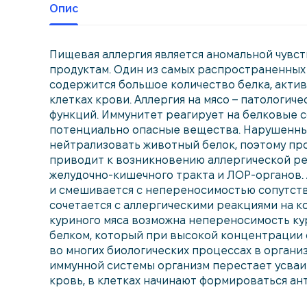
Опис
Пищевая аллергия является аномальной чувс
продуктам. Один из самых распространенных 
содержится большое количество белка, акт
клетках крови. Аллергия на мясо – патологич
функций. Иммунитет реагирует на белковые с
потенциально опасные вещества. Нарушенны
нейтрализовать животный белок, поэтому про
приводит к возникновению аллергической ре
желудочно-кишечного тракта и ЛОР-органов. 
и смешивается с непереносимостью сопутству
сочетается с аллергическими реакциями на к
куриного мяса возможна непереносимость ку
белком, который при высокой концентрации с
во многих биологических процессах в органи
иммунной системы организм перестает усваив
кровь, в клетках начинают формироваться ан