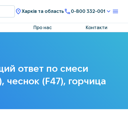
Харків та область
0-800 332-001
Про нас
Контакти
щий ответ по смеси
), чеснок (F47), горчица