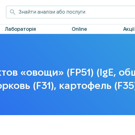
Лабораторія
Online
Акції
ов «овощи» (FP51) (IgE, об
орковь (F31), картофель (F35