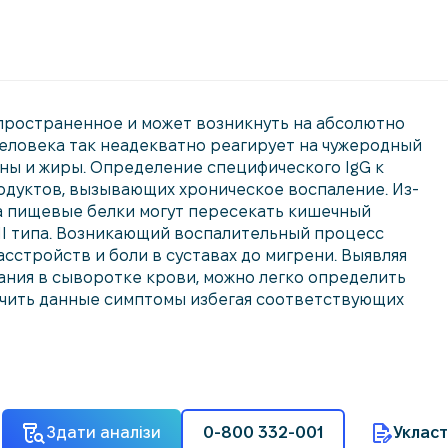
спространенное и может возникнуть на абсолютно
человека так неадекватно реагирует на чужеродный
мины и жиры. Определение специфического IgG к
одуктов, вызывающих хроническое воспаление. Из-
а пищевые белки могут пересекать кишечный
ІІ типа. Возникающий воспалительный процесс
сстройств и боли в суставах до мигрени. Выявляя
ания в сыворотке крови, можно легко определить
гчить данные симптомы избегая соответствующих
Здати аналізи
0-800 332-001
Укласт