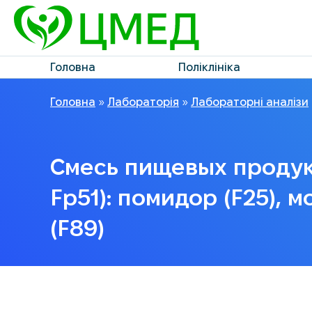
Головна
Поліклініка
Головна
»
Лабораторія
»
Лабораторні аналізи
Смесь пищевых продукт
Fp51): помидор (F25), м
(F89)