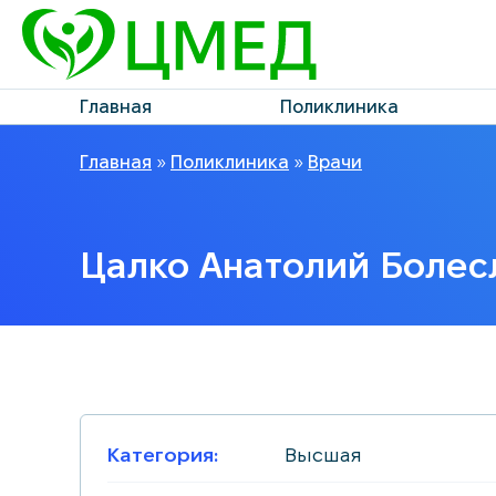
Главная
Поликлиника
Главная
»
Поликлиника
»
Врачи
Цалко Анатолий Болес
Категория:
Высшая