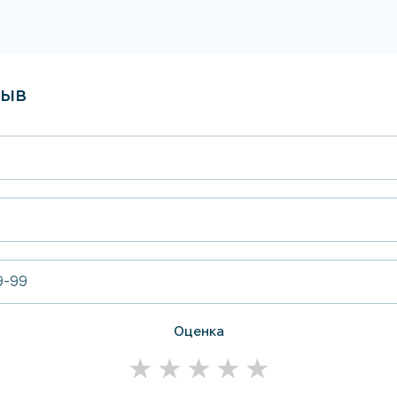
зыв
Оценка
★
★
★
★
★