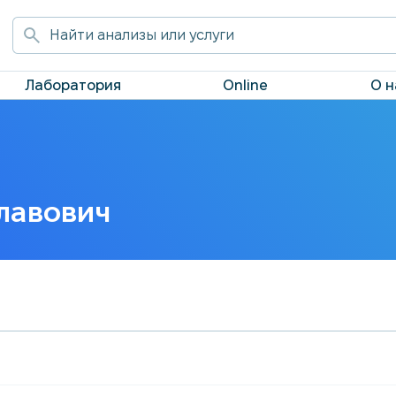
Лаборатория
Online
О н
лавович