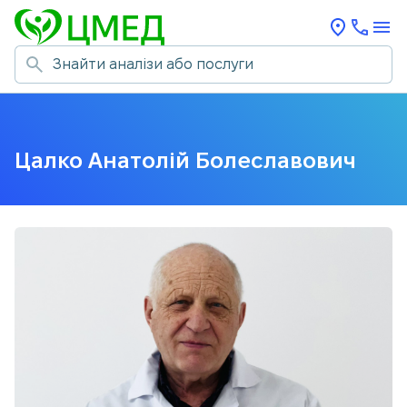
Цалко Анатолій Болеславович