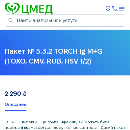
Пакет № 5.3.2 TORCH Ig M+G
(TOXO, CMV, RUB, HSV 1/2)
2 290
₴
Описание
_TORCH-інфекції – це група інфекцій, які можуть бути
передані від матері до плоду під час вагітності. Даний пакет