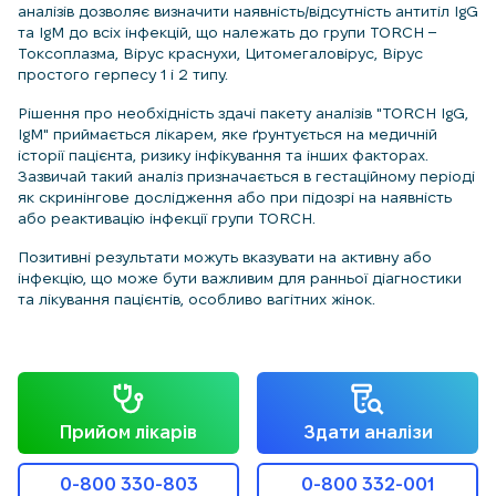
аналізів дозволяє визначити наявність/відсутність антитіл IgG
та IgM до всіх інфекцій, що належать до групи TORCH –
Токсоплазма, Вірус краснухи, Цитомегаловірус, Вірус
простого герпесу 1 і 2 типу.
Рішення про необхідність здачі пакету аналізів "TORCH IgG,
IgM" приймається лікарем, яке ґрунтується на медичній
історії пацієнта, ризику інфікування та інших факторах.
Зазвичай такий аналіз призначається в гестаційному періоді
як скринінгове дослідження або при підозрі на наявність
або реактивацію інфекції групи TORCH.
Позитивні результати можуть вказувати на активну або
інфекцію, що може бути важливим для ранньої діагностики
та лікування пацієнтів, особливо вагітних жінок.
Прийом лікарів
Здати аналізи
0-800 330-803
0-800 332-001