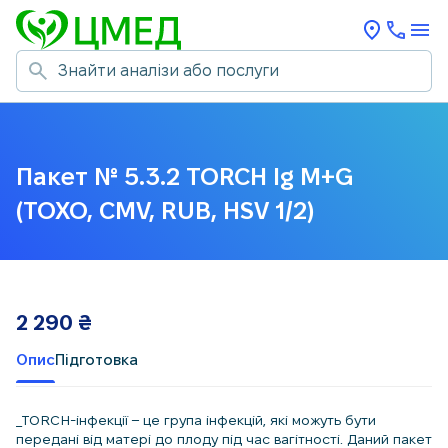
Пакет № 5.3.2 TORCH Ig M+G
(TOXO, CMV, RUB, HSV 1/2)
2 290
₴
Опис
Підготовка
_TORCH-інфекції – це група інфекцій, які можуть бути
передані від матері до плоду під час вагітності. Даний пакет