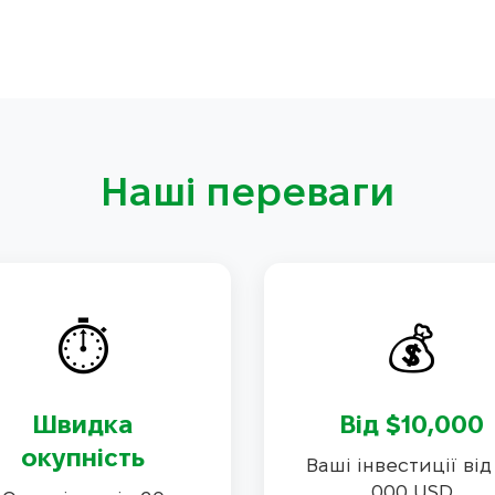
Наші переваги
⏱️
💰
Швидка
Від $10,000
окупність
Ваші інвестиції від
000 USD