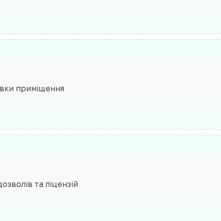
овки приміщення
озволів та ліцензій