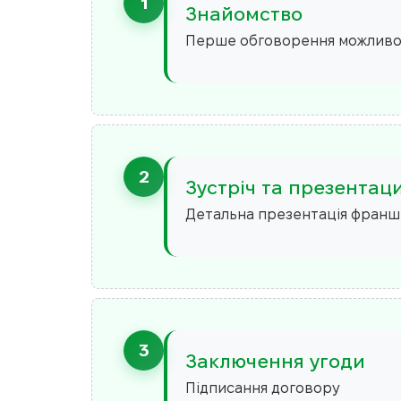
1
Знайомство
Перше обговорення можливо
2
Зустріч та презентац
Детальна презентація франшиз
3
Заключення угоди
Підписання договору