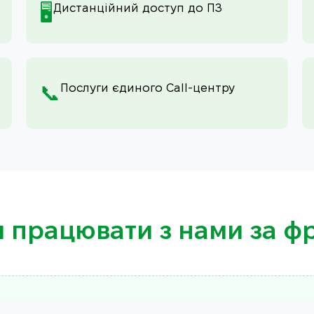
Дистанційний доступ до ПЗ
🖥️
Послуги єдиного Call-центру
📞
и працювати з нами за 