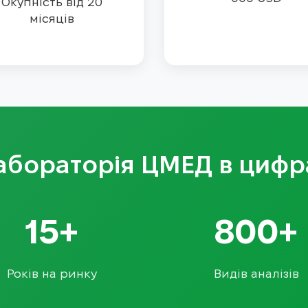
Окупність від 20
місяців
абораторія ЦМЕД в цифр
15+
800+
Років на ринку
Видів аналізів