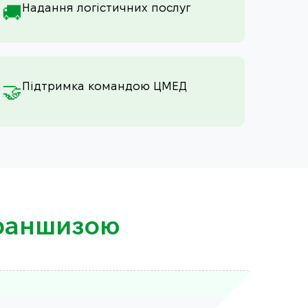
Надання логістичних послуг
🚚
Підтримка командою ЦМЕД
🤝
франшизою