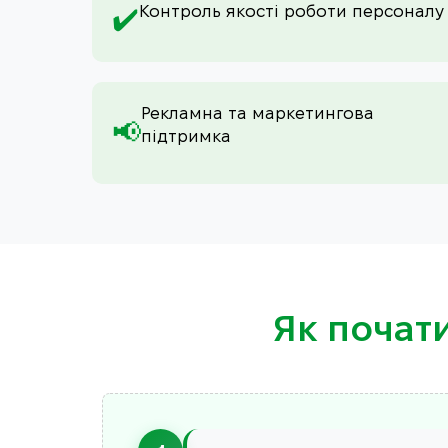
Контроль якості роботи персоналу
✔️
Рекламна та маркетингова
📢
підтримка
Як почат