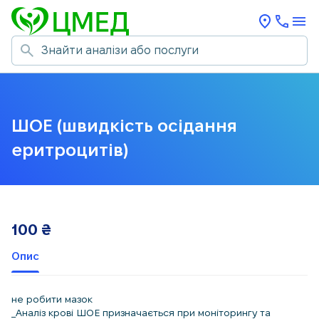
ШОЕ (швидкість осідання
еритроцитів)
100
₴
Опис
не робити мазок
_Аналіз крові ШОЕ призначається при моніторингу та