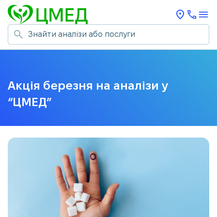
Акція березня на аналізи у
“ЦМЕД”