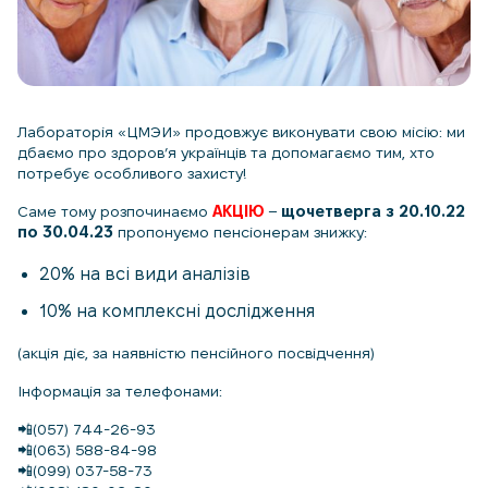
Лабораторія «ЦМЭИ» продовжує виконувати свою місію: ми
дбаємо про здоров’я українців та допомагаємо тим, хто
потребує особливого захисту!
Саме тому розпочинаємо
АКЦІЮ
–
щочетверга з 20.10.22
по 30.04.23
пропонуємо пенсіонерам знижку:
20% на всі види аналізів
10% на комплексні дослідження
(акція діє, за наявністю пенсійного посвідчення)
Інформація за телефонами:
📲(057) 744-26-93
📲(063) 588-84-98
📲(099) 037-58-73