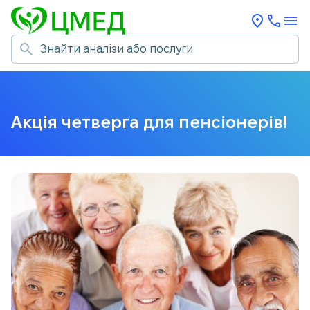
Акція четверга для пенсіонерів!