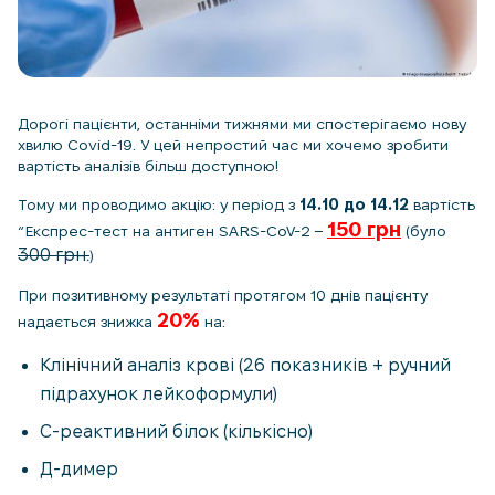
Дорогі пацієнти, останніми тижнями ми спостерігаємо нову
хвилю Covid-19. У цей непростий час ми хочемо зробити
вартість аналізів більш доступною!
Тому ми проводимо акцію: у період з
14.10 до 14.12
вартість
150 грн
“Експрес-тест на антиген SARS-CoV-2 –
(було
300 грн.
)
При позитивному результаті протягом 10 днів пацієнту
20%
надається знижка
на:
Клінічний аналіз крові (26 показників + ручний
підрахунок лейкоформули)
С-реактивний білок (кількісно)
Д-димер