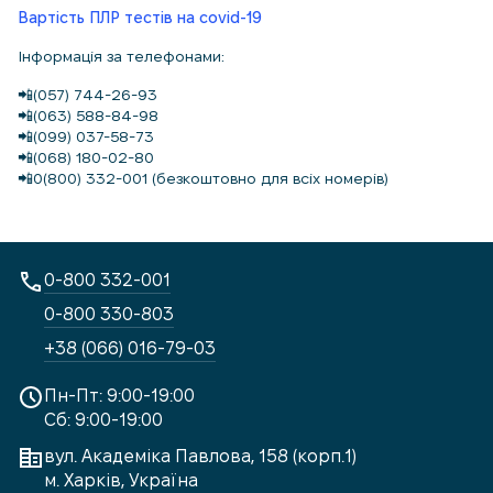
Вартість ПЛР тестів на covid-19
Інформація за телефонами:
📲(057) 744-26-93
📲(063) 588-84-98
📲(099) 037-58-73
📲(068) 180-02-80
📲0(800) 332-001 (безкоштовно для всіх номерів)
0-800 332-001
0-800 330-803
+38 (066) 016-79-03
Пн-Пт: 9:00-19:00
Сб: 9:00-19:00
вул. Академіка Павлова, 158 (корп.1)
м. Харків, Україна