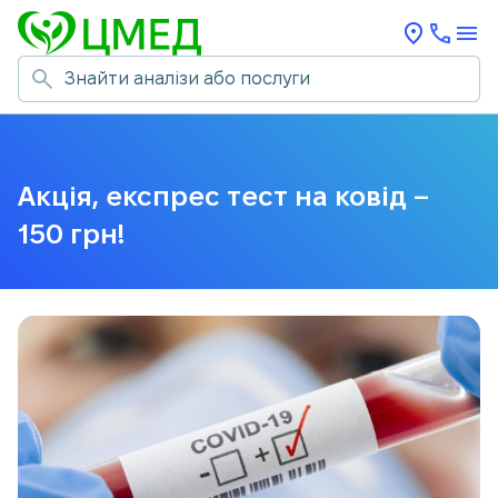
Акція, експрес тест на ковід –
150 грн!