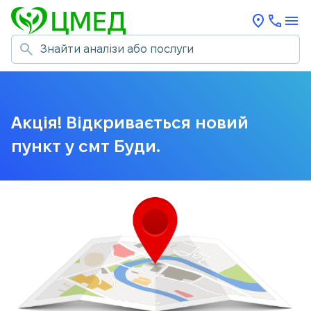
Акція! Відкривається новий
пункт у смт Буди.