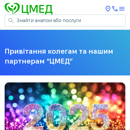
Привітання колегам та нашим
партнерам “ЦМЕД”