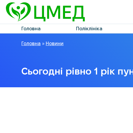
Головна
Поліклініка
Головна
»
Новини
Сьогодні рівно 1 рік п