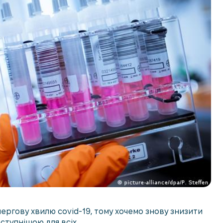
чергову хвилю covid-19, тому хочемо знову знизити
оступнішою для всіх.