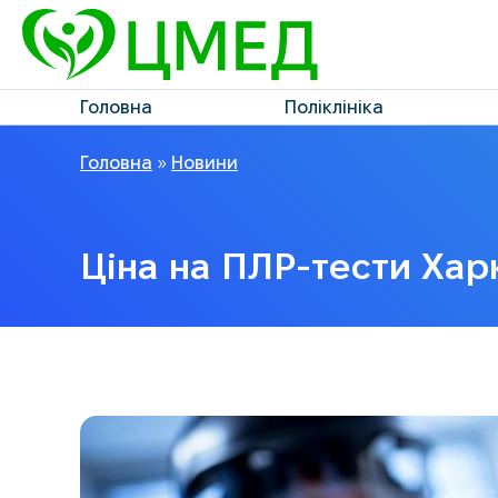
Головна
Поліклініка
Головна
»
Новини
Ціна на ПЛР-тести Хар