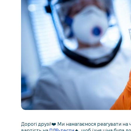
Дорогі друзі!❤️ Ми намагаємося реагувати на 
вартість на
ПЛР-тести
🔥, щоб їхня ціна була д