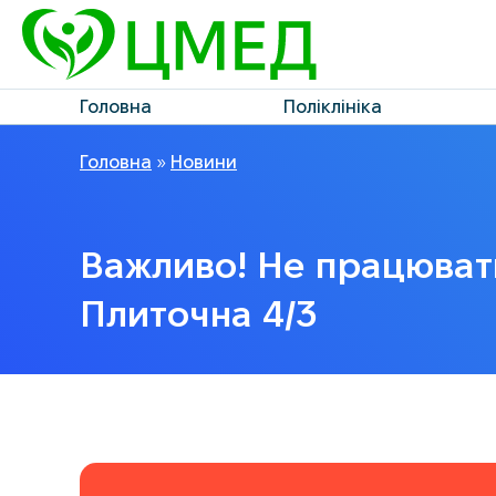
Головна
Поліклініка
Головна
»
Новини
Важливо! Не працюватим
Плиточна 4/3