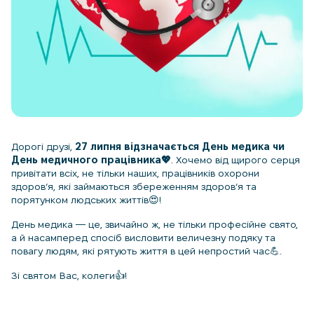
Дорогі друзі,
27 липня відзначається День медика чи
День медичного працівника💖
. Хочемо від щирого серця
привітати всіх, не тільки наших, працівників охорони
здоров’я, які займаються збереженням здоров’я та
порятунком людських життів😍!
День медика — це, звичайно ж, не тільки професійне свято,
а й насамперед спосіб висловити величезну подяку та
повагу людям, які рятують життя в цей непростий час💪.
Зі святом Вас, колеги👍!