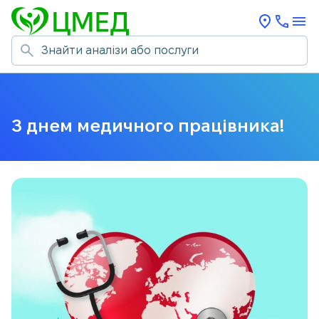
З днем медичного працівника!