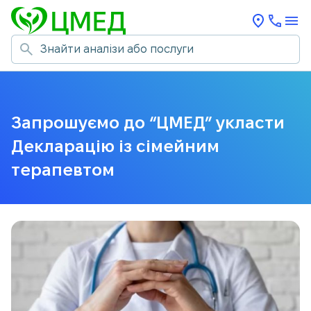
Запрошуємо до “ЦМЕД” укласти
Декларацію із сімейним
терапевтом