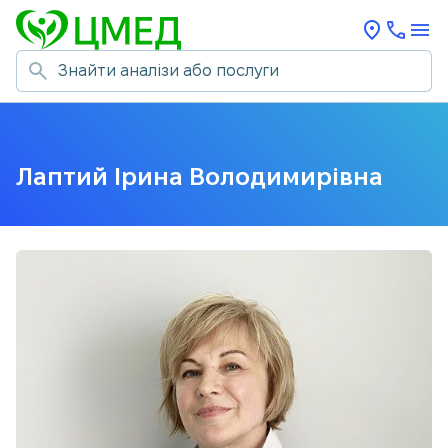
Лаптий Ірина Володимирівна