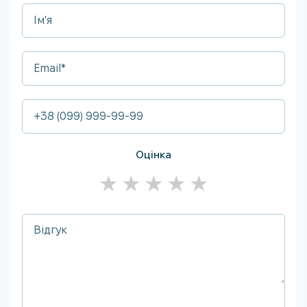
Оцінка
★
★
★
★
★