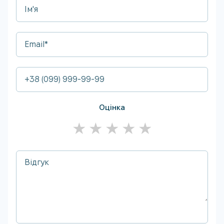
Оцінка
★
★
★
★
★