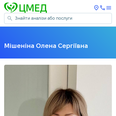
Мішеніна Олена Сергіївна