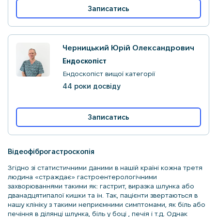
Записатись
Черницький Юрій Олександрович
Ендоскопіст
Ендоскопіст вищої категорії
44 роки досвіду
Записатись
Відеофіброгастроскопія
Згідно зі статистичними даними в нашій країні кожна третя
людина «страждає» гастроентерологічними
захворюваннями такими як: гастрит, виразка шлунка або
дванадцятипалої кишки та ін. Так, пацієнти звертаються в
нашу клініку з такими неприємними симптомами, як біль або
печіння в ділянці шлунка, біль у боці , печія і т.д. Однак