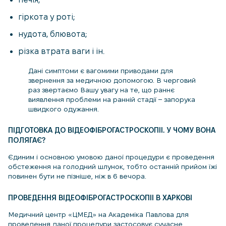
гіркота у роті;
нудота, блювота;
різка втрата ваги і ін.
Дані симптоми є вагомими приводами для
звернення за медичною допомогою. В черговий
раз звертаємо Вашу увагу на те, що раннє
виявлення проблеми на ранній стадії – запорука
швидкого одужання.
ПІДГОТОВКА ДО ВІДЕОФІБРОГАСТРОСКОПІІ. У ЧОМУ ВОНА
ПОЛЯГАЄ?
Єдиним і основною умовою даної процедури є проведення
обстеження на голодний шлунок, тобто останній прийом їжі
повинен бути не пізніше, ніж в 6 вечора.
ПРОВЕДЕННЯ ВІДЕОФІБРОГАСТРОСКОПІІ В ХАРКОВІ
Медичний центр «ЦМЕД» на Академіка Павлова для
проведення даної процедури застосовує сучасне