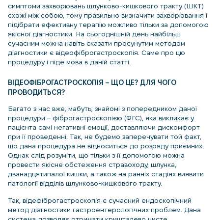
симптоми захворювань шлунково-кишкового тракту (ШКТ)
схожі між собою, тому правильно визначити захворювання і
підібрати ефективну терапію можливо тільки за допомогою
якісної діагностики. На сьогоднішній день найбільш
сучасним можна навіть сказати просунутим методом
діагностики є відеофіброгастроскопія. Саме про цю
процедуру і піде мова в даній статті.
ВІДЕОФІБРОГАСТРОСКОПІЯ – ЩО ЦЕ? ДЛЯ ЧОГО
ПРОВОДИТЬСЯ?
Багато з нас вже, мабуть, знайомі з попередником даної
процедури – фіброгастроскопією (ФГС), яка викликає у
пацієнта самі негативні емоції, доставляючи дискомфорт
при її проведенні. Так, не будемо заперечувати той факт,
що дана процедура не відноситься до розряду приємних.
Однак слід розуміти, що тільки з її допомогою можна
провести якісне обстеження стравоходу, шлунка,
дванадцятипалої кишки, а також на ранніх стадіях виявити
патології відділів шлунково-кишкового тракту.
Так, відефіброгастроскопія є сучасний ендоскопічний
метод діагностики гастроентерологічних проблем. Дана
система дозволяє отримати кришталево чисте,