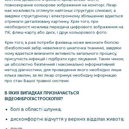
повноекранне кольорове зображення на моніторі. Лікар
має можливість оглянути найтонші структури слизової, а
завдяки структурному і електронному збільшенню вдається
отримати деталізовану картинку. Крім того, при
необхідності можлива передача цифрового зображення на
ПК, флеш-карту або диск, і друк кольорового фото.
Крім того, в разі потреби фахівець може виконати біопсію
(безболісний забір невеликого шматочка тканини), завдяки
чому вдається визначити активність запального процесу,
присутність інфекцій і підібрати курс лікування. Таким чином,
це абсолютно безпечний і максимально інформативний
метод діагностики, для проведення якого необхідно лише
кілька хвилин, за які лікар отримує необхідну інформацію
про стан Вашої травної системи.
В ЯКИХ ВИПАДКАХ ПРИЗНАЧАЄТЬСЯ
ВІДЕОФІБРОГАСТРОСКОПІЯ?
болі в області шлунка;
дискомфортні відчуття у верхніх відділах живота;
печія;