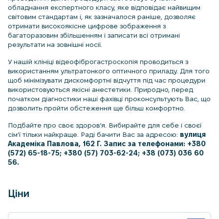
обладнання експертного класу, яке відповідає найвищим
світовим стандартам і, як зазначалося раніше, дозволяє
отримати високоякісне цифрове зображення з
багаторазовим збільшенням і записати всі отримані
результати на зовнішні носії.
У нашій клініці відеофіброгастроскопія проводиться з
використанням ультратонкого оптичного приладу. Для того
щоб мінімізувати дискомфортні відчуття під час процедури
використовуються якісні анестетики. Природно, перед
початком діагностики наші фахівці проконсультують Вас, що
дозволить пройти обстеження ще більш комфортно.
Подбайте про своє здоров’я. Вибирайте для себе і своєї
сім’ї тільки найкраще. Раді бачити Вас за адресою:
вулиця
Академіка Павлова, 162 Г. Запис за телефонами: +380
(572) 65-18-75; +380 (57) 703-62-24; +38 (073) 036 60
56.
Ціни