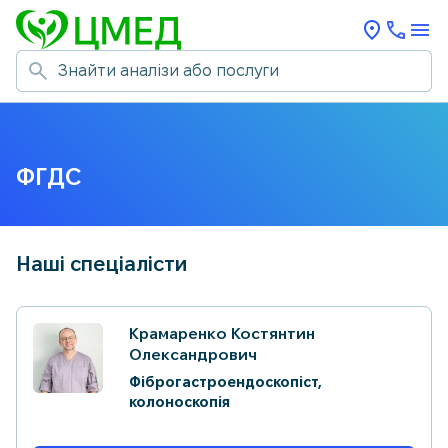
ФГДС
Наші спеціалісти
Крамаренко Костянтин
Олександрович
Фіброгастроендоскопіст,
колоноскопія