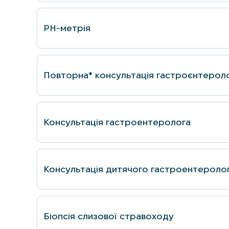
PH-метрiя
Повторна* консультацiя гастроєнтерол
Консультацiя гастроентеролога
Консультація дитячого гастроентероло
Бiопсiя слизової стравоходу