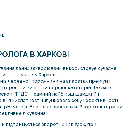
н.
РОЛОГА В ХАРКОВІ
ування даних захворювань використовує сучасне
тично немає в м.Харкові,
нів черевної порожнини на апаратах преміум і
ентерологи вищої та першої категорій. Також в
скоп (ФГДС) – єдиний найбільш швидкий і
рівня кислотності шлункового соку і ефективності
 pH-метрії. Все це дозволяє в найкоротші терміни
фективне лікування.
ми підтримується зворотний зв’язок, при