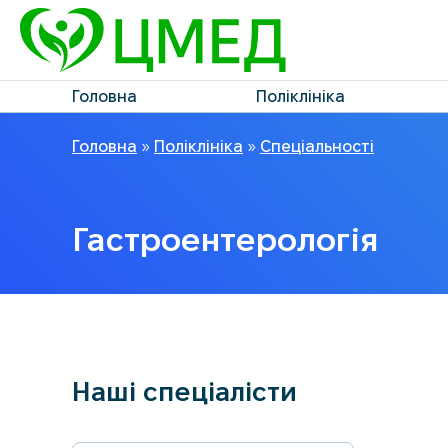
Головна
Поліклініка
Головна
»
Поліклініка
»
Спеціальності
Гастроентерологія
Наші спеціалісти