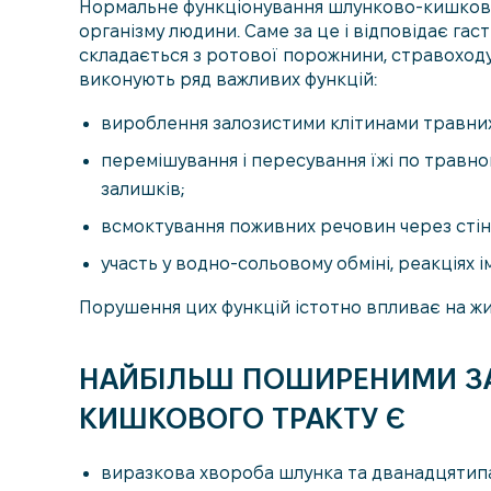
Нормальне функціонування шлунково-кишково
організму людини. Саме за це і відповідає г
складається з ротової порожнини, стравоходу,
виконують ряд важливих функцій:
вироблення залозистими клітинами травних
перемішування і пересування їжі по травно
залишків;
всмоктування поживних речовин через стін
участь у водно-сольовому обміні, реакціях ім
Порушення цих функцій істотно впливає на жи
НАЙБІЛЬШ ПОШИРЕНИМИ З
КИШКОВОГО ТРАКТУ Є
виразкова хвороба шлунка та дванадцятип