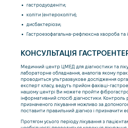
гастродуоденіти;
коліти (ентероколіти);
дисбактеріози;
Гастроезофагальна-рефлюксна хвороба та і
КОНСУЛЬТАЦІЯ ГАСТРОЕНТЕ
Медичний центр ЦМЕД для діагностики та лік
лабораторне обладнання, аналогів якому прак
проводиться ультразвукове дослідження орга
експерт класу, ведуть прийом фахівці-гастро
нашому центрі Ви можете пройти фіброгастро
інформативний спосіб діагностики. Контроль 
призначеного лікування можливо за допомогою
поставити правильний діагноз і призначити е
Протягом усього періоду лікування з пацієнта
необхідності проводиться корекція лікування.