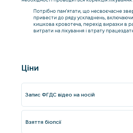
Потрібно пам’ятати, що несвоєчасне звер
привести до ряду ускладнень, включаючи 
кишкова кровотеча, перехід виразки в рак 
витрати на лікування і втрату працездат
Ціни
Запис ФГДС вiдео на носій
Взяття біопсії