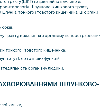
го тракту (ШКТ) надзвичайно важливо для
астроентерологія. Шлунково-кишкового тракту
 шлунка, тонкого і товстого кишечника. Ці органи
 соків;
му тракту, видалення з організму неперетравлених
ки тонкого і товстого кишечника;
унітету і багато інших функцій.
ттєдіяльність організму людини.
АХВОРЮВАННЯМИ ШЛУНКОВО-
алої кишки;