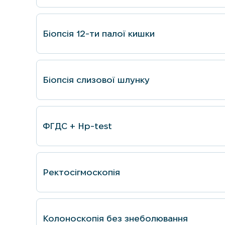
Бiопсiя 12-ти палої кишки
Бiопсiя слизової шлунку
ФГДС + Hp-test
Ректосігмоскопія
Колоноскопія без знеболювання