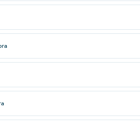
ога
га