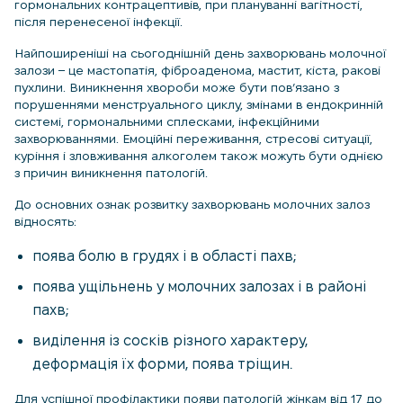
гормональних контрацептивів, при плануванні вагітності,
після перенесеної інфекції.
Найпоширеніші на сьогоднішній день захворювань молочної
залози – це мастопатія, фіброаденома, мастит, кіста, ракові
пухлини. Виникнення хвороби може бути пов’язано з
порушеннями менструального циклу, змінами в ендокринній
системі, гормональними сплесками, інфекційними
захворюваннями. Емоційні переживання, стресові ситуації,
куріння і зловживання алкоголем також можуть бути однією
з причин виникнення патологій.
До основних ознак розвитку захворювань молочних залоз
відносять:
поява болю в грудях і в області пахв;
поява ущільнень у молочних залозах і в районі
пахв;
виділення із сосків різного характеру,
деформація їх форми, поява тріщин.
Для успішної профілактики появи патологій жінкам від 17 до