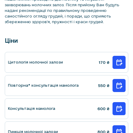
захворювань молочних залоз. Після прийому Вам будуть
надані рекомендації по правильному проведенню
самостійного огляду грудей, і поради, що сприяють
збереженню здоров’я, пружності і краси грудей.
Ціни
Цитологія молочної залози
170
₴
Повторна* консультацiя мамолога
550
₴
Консультацiя мамолога
600
₴
Пункцiя молочної залози
800
₴