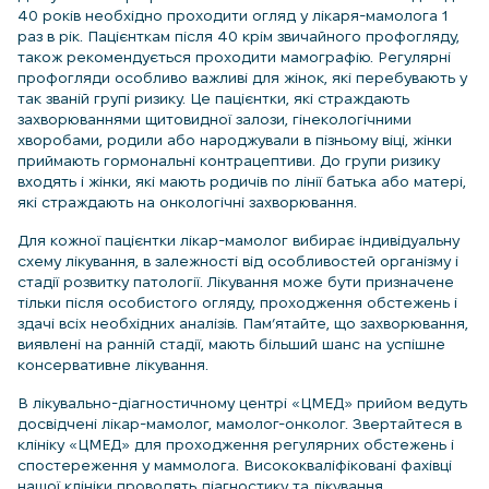
40 років необхідно проходити огляд у лікаря-мамолога 1
раз в рік. Пацієнткам після 40 крім звичайного профогляду,
також рекомендується проходити мамографію. Регулярні
профогляди особливо важливі для жінок, які перебувають у
так званій групі ризику. Це пацієнтки, які страждають
захворюваннями щитовидної залози, гінекологічними
хворобами, родили або народжували в пізньому віці, жінки
приймають гормональні контрацептиви. До групи ризику
входять і жінки, які мають родичів по лінії батька або матері,
які страждають на онкологічні захворювання.
Для кожної пацієнтки лікар-мамолог вибирає індивідуальну
схему лікування, в залежності від особливостей організму і
стадії розвитку патології. Лікування може бути призначене
тільки після особистого огляду, проходження обстежень і
здачі всіх необхідних аналізів. Пам’ятайте, що захворювання,
виявлені на ранній стадії, мають більший шанс на успішне
консервативне лікування.
В лікувально-діагностичному центрі «ЦМЕД» прийом ведуть
досвідчені лікар-мамолог, мамолог-онколог. Звертайтеся в
клініку «ЦМЕД» для проходження регулярних обстежень і
спостереження у маммолога. Висококваліфіковані фахівці
нашої клініки проводять діагностику та лікування