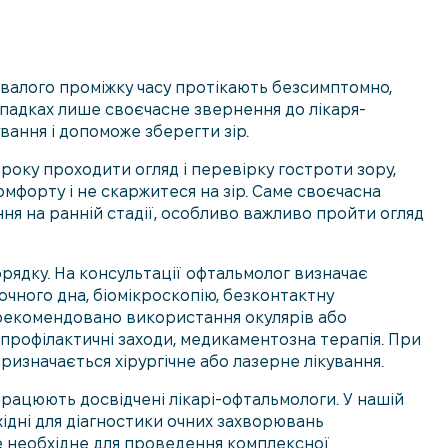
валого проміжку часу протікають безсимптомно,
ипадках лише своєчасне звернення до лікаря-
вання і допоможе зберегти зір.
року проходити огляд і перевірку гостроти зору,
омфорту і не скаржитеся на зір. Саме своєчасна
ня на ранній стадії, особливо важливо пройти огляд
орядку. На консультації офтальмолог визначає
очного дна, біомікроскопію, безконтактну
 рекомендовано використання окулярів або
і профілактичні заходи, медикаментозна терапія. При
изначається хірургічне або лазерне лікування.
рацюють досвідчені лікарі-офтальмологи. У нашій
хідні для діагностики очних захворювань
 необхідне для проведення комплексної