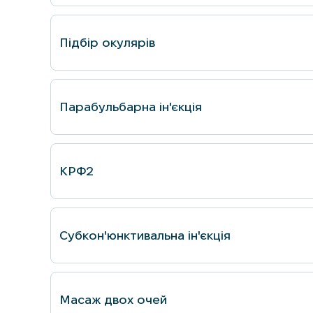
Підбір окулярів
Парабульбарна ін'єкція
КРФ2
Субкон'юнктивальна ін'єкція
Масаж двох очей