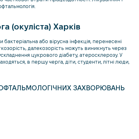
офтальмологія.
а (окуліста) Харків
бактеріальна або вірусна інфекція, перенесені
ткозорість, далекозорість можуть виникнуть через
ускладнення цукрового діабету, атеросклерозу. У
одяться, в першу черга, діти, студенти, літні люди,
 ОФТАЛЬМОЛОГІЧНИХ ЗАХВОРЮВАНЬ