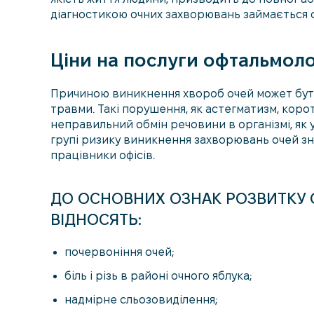
діагностикою очних захворювань займається 
Ціни на послуги офтальмолог
Причиною виникнення хвороб очей может бути 
травми. Такі порушення, як астегматизм, коро
неправильний обмін речовини в організмі, як 
групі ризику виникнення захворювань очей знах
працівники офісів.
ДО ОСНОВНИХ ОЗНАК РОЗВИТКУ
ВІДНОСЯТЬ:
почервоніння очей;
біль і різь в районі очного яблука;
надмірне сльозовиділення;