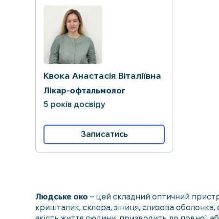
Квока Анастасія Віталіївна
Лікар-офтальмолог
5 років досвіду
Записатись
Людське око
– цей складний оптичний пристрі
кришталик, склера, зіниця, слизова оболонка,
якість життя людини, призводить до повної аб