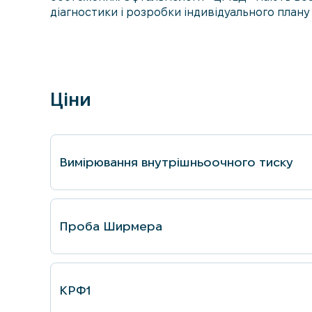
діагностики і розробки індивідуального плану 
Ціни
Вимiрювання внутрiшньоочного тиску
Проба Ширмера
КРФ1