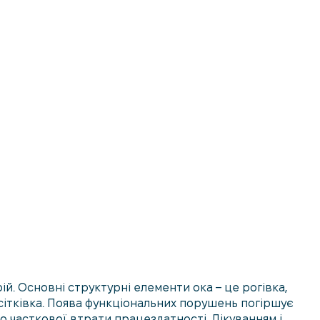
й. Основні структурні елементи ока – це рогівка,
 сітківка. Поява функціональних порушень погіршує
о часткової втрати працездатності. Лікуванням і