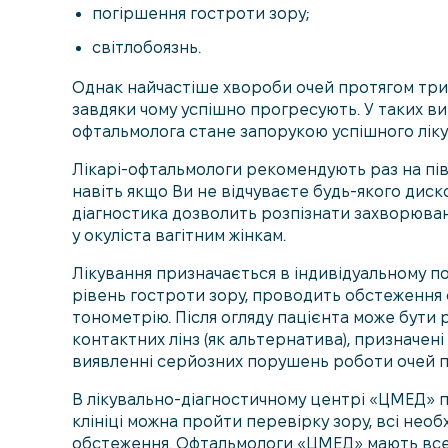
погіршення гостроти зору;
світлобоязнь.
Однак найчастіше хвороби очей протягом три
завдяки чому успішно прогресують. У таких в
офтальмолога стане запорукою успішного ліку
Лікарі-офтальмологи рекомендують раз на пів
навіть якщо Ви не відчуваєте будь-якого диск
діагностика дозволить розпізнати захворюван
у окуліста вагітним жінкам.
Лікування призначається в індивідуальному п
рівень гостроти зору, проводить обстеження 
тонометрію. Після огляду пацієнта може бути
контактних лінз (як альтернатива), призначен
виявленні серйозних порушень роботи очей пр
В лікувально-діагностичному центрі «ЦМЕД» п
клініці можна пройти перевірку зору, всі необ
обстеження. Офтальмологи «ЦМЕД» мають все