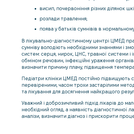
висип, почервоніння різних ділянок шк
розлади травлення;
поява у батьків сумнівів в нормальном
В лікувально-діагностичному центрі ЦМЕД пра
сумніву володіють необхідними знаннями і змо
систем: серця, нирок, ЦНС, травної системи і і
обміном речовин, інфекційні ураження органів
визначити причину плачу, підвищення темпер
Педіатри клініки ЦМЕД постійно підвищують сві
перевіреними, часом трохи застарілими мето
та лікування для досягнення найкращого резул
Уважний і доброзичливий підхід лікарів до ма
необхідний огляд, а наявність діагностичної
аналізи, визначити діагноз і прискорити проц