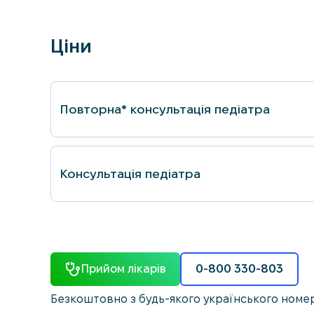
Ціни
Повторна* консультацiя педiатра
Консультацiя педiатра
Прийом лікарів
0-800 330-803
Безкоштовно з будь-якого українського номе