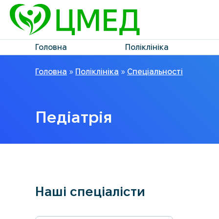
Головна
Поліклініка
Головна
»
Поліклініка
»
Спеціальності
Педіатрія
Наші спеціалісти