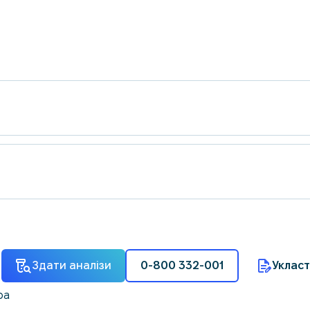
Здати аналізи
0-800 332-001
Укласт
ра