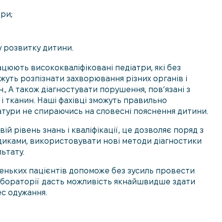
іри;
у розвитку дитини.
цюють висококваліфіковані педіатри, які без
жуть розпізнати захворювання різних органів і
н., А також діагностувати порушення, пов’язані з
 і тканин. Наші фахівці зможуть правильно
атури не спираючись на словесні пояснення дитини.
й рівень знань і кваліфікації, це дозволяє поряд з
диками, використовувати нові методи діагностики
ьтату.
леньких пацієнтів допоможе без зусиль провести
 лабораторії дасть можливість якнайшвидше здати
ес одужання.