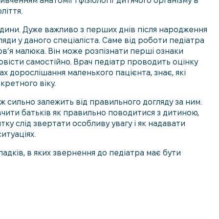
вченням анатомії і фізіології дитячого організму в
ліття.
юдини. Дуже важливо з перших днів після народження
яди у даного спеціаліста. Саме від роботи педіатра
в’я малюка. Він може розпізнати перші ознаки
овісти самостійно. Врач педіатр проводить оцінку
пах дорослішання маленького пацієнта, знає, які
кретного віку.
ж сильно залежить від правильного догляду за ним.
вчити батьків як правильно поводитися з дитиною,
итку слід звертати особливу увагу і як надавати
итуаціях.
падків, в яких звернення до педіатра має бути