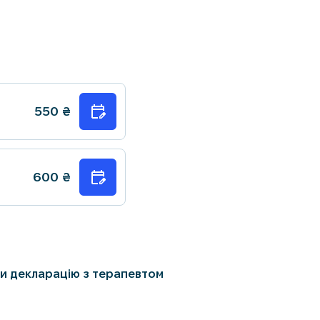
550
₴
600
₴
и декларацію з терапевтом