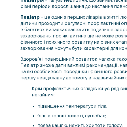
Педіатрія
– галузь медицини, що займається ви
різні періоди дорослішання до настання повно
Педіатр
– це один з перших лікарів в житті л
дитини проходити регулярні профілактичні огл
в багатьох випадках залежить подальше здоро
захворювань, про які дитина ще не може розп
фізичного і психічного розвитку на різних ета
захворювання можуть бути характерні для кон
Здоров’я і повноцінний розвиток малюка тако
Педіатр зможе дати важливі рекомендації, на
на які особливості поведінки і фізичного розв
першу невідкладну допомогу в надзвичайних с
Крім профілактичних оглядів існує ряд ви
негайним:
підвищення температури тіла;
біль в голові, животі, суглобах;
поява кашлю, нежиті, хрипоти голосу;