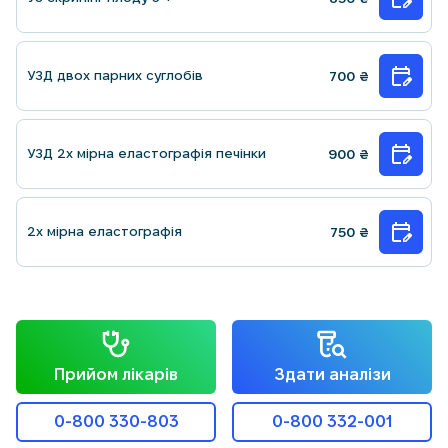
УЗД двох парних суглобів
700
₴
УЗД 2х мірна еластографія печінки
900
₴
2х мірна еластографія
750
₴
Прийом лікарів
Здати аналізи
0-800 330-803
0-800 332-001