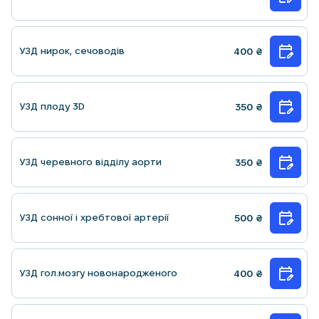
УЗД нирок, сечоводiв
400
₴
УЗД плоду 3D
350
₴
УЗД черевного відділу аорти
350
₴
УЗД сонної i хребтової артерiї
500
₴
УЗД гол.мозгу новонародженого
400
₴