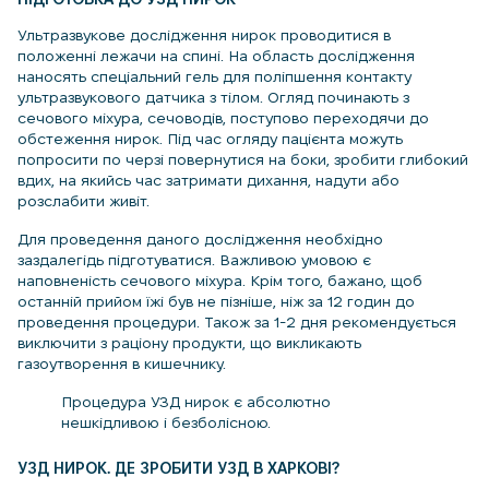
Ультразвукове дослідження нирок проводитися в
положенні лежачи на спині. На область дослідження
наносять спеціальний гель для поліпшення контакту
ультразвукового датчика з тілом. Огляд починають з
сечового міхура, сечоводів, поступово переходячи до
обстеження нирок. Під час огляду пацієнта можуть
попросити по черзі повернутися на боки, зробити глибокий
вдих, на якийсь час затримати дихання, надути або
розслабити живіт.
Для проведення даного дослідження необхідно
заздалегідь підготуватися. Важливою умовою є
наповненість сечового міхура. Крім того, бажано, щоб
останній прийом їжі був не пізніше, ніж за 12 годин до
проведення процедури. Також за 1-2 дня рекомендується
виключити з раціону продукти, що викликають
газоутворення в кишечнику.
Процедура УЗД нирок є абсолютно
нешкідливою і безболісною.
УЗД НИРОК. ДЕ ЗРОБИТИ УЗД В ХАРКОВІ?