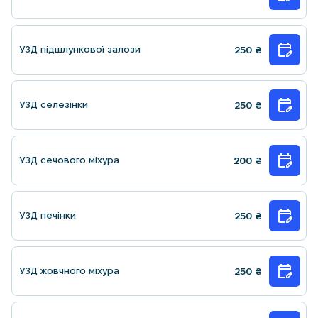
УЗД пiдшлункової залози
250
₴
УЗД селезiнки
250
₴
УЗД сечового мiхура
200
₴
УЗД печінки
250
₴
УЗД жовчного міхура
250
₴