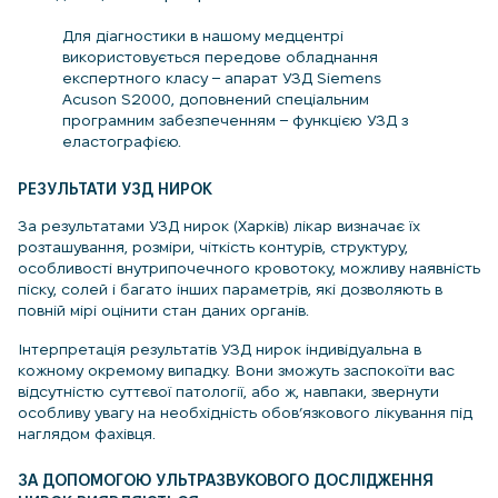
Для діагностики в нашому медцентрі
використовується передове обладнання
експертного класу – апарат УЗД Siemens
Acuson S2000, доповнений спеціальним
програмним забезпеченням – функцією УЗД з
еластографією.
РЕЗУЛЬТАТИ УЗД НИРОК
За результатами УЗД нирок (Харків) лікар визначає їх
розташування, розміри, чіткість контурів, структуру,
особливості внутрипочечного кровотоку, можливу наявність
піску, солей і багато інших параметрів, які дозволяють в
повній мірі оцінити стан даних органів.
Інтерпретація результатів УЗД нирок індивідуальна в
кожному окремому випадку. Вони зможуть заспокоїти вас
відсутністю суттєвої патології, або ж, навпаки, звернути
особливу увагу на необхідність обов’язкового лікування під
наглядом фахівця.
ЗА ДОПОМОГОЮ УЛЬТРАЗВУКОВОГО ДОСЛІДЖЕННЯ