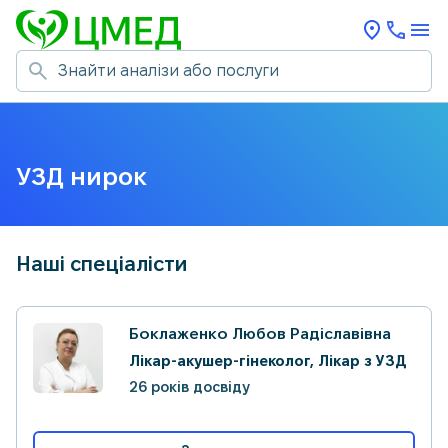
УЗД нирок
Наші спеціалісти
Боклаженко Любов Радіславівна
Лікар-акушер-гінеколог, Лікар з УЗД
26 років досвіду