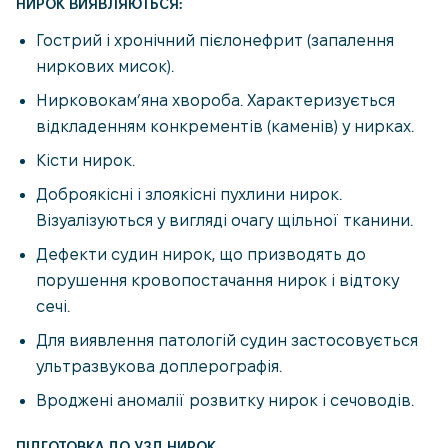
НИРОК ВИЯВЛЯЮТЬСЯ:
Гострий і хронічний пієлонефрит (запалення
ниркових мисок).
Нирковокам’яна хвороба. Характеризується
відкладенням конкрементів (каменів) у нирках.
Кісти нирок.
Доброякісні і злоякісні пухлини нирок.
Візуалізуються у вигляді очагу щільної тканини.
Дефекти судин нирок, що призводять до
порушення кровопостачання нирок і відтоку
сечі.
Для виявлення патологій судин застосовується
ультразвукова доплерографія.
Вроджені аномалії розвитку нирок і сечоводів.
ПІДГОТОВКА ДО УЗД НИРОК