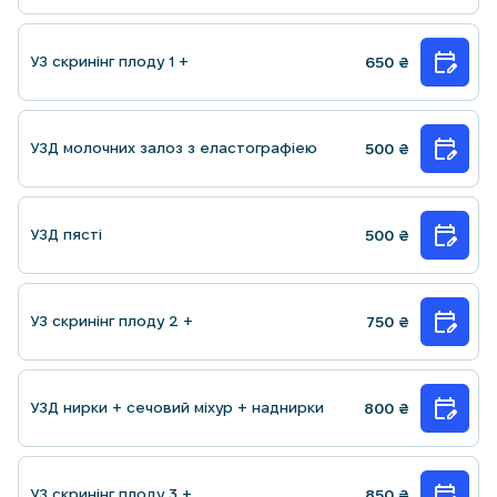
УЗ скринiнг плоду 1 +
650
₴
УЗД молочних залоз з еластографiею
500
₴
УЗД пясті
500
₴
УЗ скринiнг плоду 2 +
750
₴
УЗД нирки + сечовий міхур + наднирки
800
₴
УЗ скринiнг плоду 3 +
850
₴