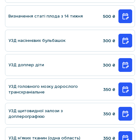
Визначення статi плода з 14 тижня
500
₴
УЗД насіннєвих бульбашок
300
₴
УЗД доплер діти
300
₴
УЗД головного мозку дорослого
350
₴
транскранiальне
УЗД щитовидної залози з
350
₴
доплерографiєю
УЗД м'яких тканин (одна область)
350
₴