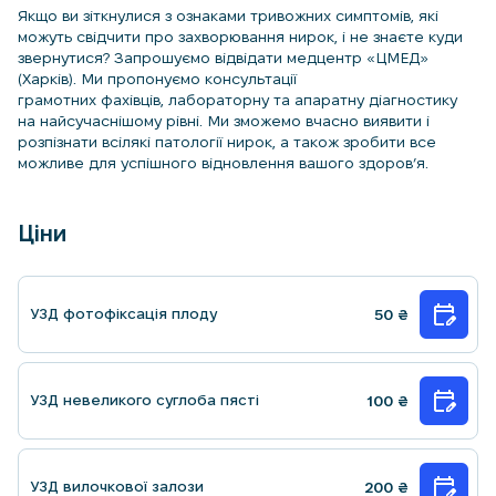
Якщо ви зіткнулися з ознаками тривожних симптомів, які
можуть свідчити про захворювання нирок, і не знаєте куди
звернутися? Запрошуємо відвідати медцентр «ЦМЕД»
(Харків). Ми пропонуємо консультації
грамотних фахівців, лабораторну та апаратну діагностику
на найсучаснішому рівні. Ми зможемо вчасно виявити і
розпізнати всілякі патології нирок, а також зробити все
можливе для успішного відновлення вашого здоров’я.
Ціни
УЗД фотофiксацiя плоду
50
₴
УЗД невеликого суглоба пясті
100
₴
УЗД вилочкової залози
200
₴