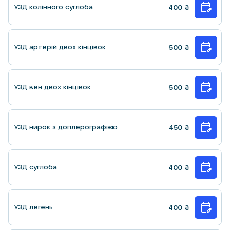
УЗД колінного суглоба
400
₴
УЗД артерій двох кінцівок
500
₴
УЗД вен двох кінцівок
500
₴
УЗД нирок з доплерографією
450
₴
УЗД суглоба
400
₴
УЗД легень
400
₴