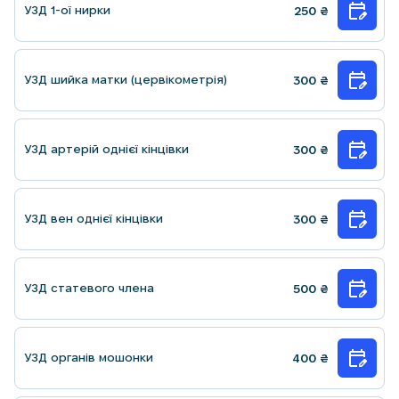
УЗД 1-ої нирки
250
₴
УЗД шийка матки (цервікометрія)
300
₴
УЗД артерій однієї кінцівки
300
₴
УЗД вен однієї кінцівки
300
₴
УЗД статевого члена
500
₴
УЗД органiв мошонки
400
₴