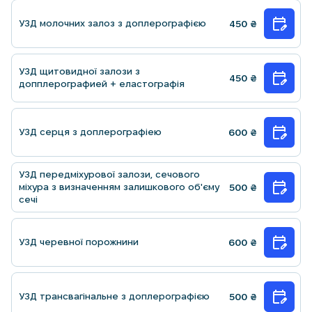
УЗД молочних залоз з доплерографiєю
450
₴
УЗД щитовидної залози з
450
₴
допплерографией + еластографія
УЗД серця з доплерографieю
600
₴
УЗД передмiхурової залози, сечового
мiхура з визначенням залишкового об'єму
500
₴
сечi
УЗД черевної порожнини
600
₴
УЗД трансвагiнальне з доплерографiєю
500
₴