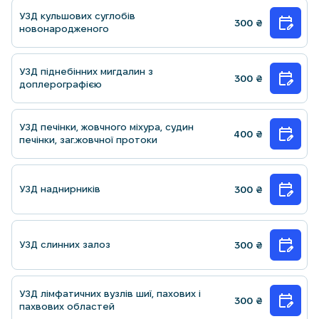
УЗД кульшових суглобiв
300
₴
новонародженого
УЗД пiднебiнних мигдалин з
300
₴
доплерографiєю
УЗД печiнки, жовчного мiхура, судин
400
₴
печiнки, заг.жовчної протоки
УЗД наднирникiв
300
₴
УЗД слинних залоз
300
₴
УЗД лiмфатичних вузлiв шиї, пахових i
300
₴
пахвових областей