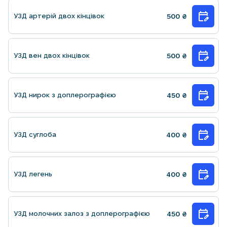
УЗД артерій двох кінцівок
500
₴
УЗД вен двох кінцівок
500
₴
УЗД нирок з доплерографією
450
₴
УЗД суглоба
400
₴
УЗД легень
400
₴
УЗД молочних залоз з доплерографiєю
450
₴