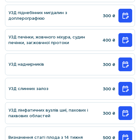
УЗД пiднебiнних мигдалин з
300
₴
доплерографiєю
УЗД печiнки, жовчного мiхура, судин
400
₴
печiнки, заг.жовчної протоки
УЗД наднирникiв
300
₴
УЗД слинних залоз
300
₴
УЗД лiмфатичних вузлiв шиї, пахових i
300
₴
пахвових областей
Визначення статi плода з 14 тижня
500
₴