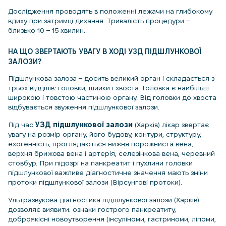
Дослідження проводять в положенні лежачи на глибокому
вдиху при затримці дихання. Тривалість процедури –
близько 10 – 15 хвилин.
НА ЩО ЗВЕРТАЮТЬ УВАГУ В ХОДІ УЗД ПІДШЛУНКОВОЇ
ЗАЛОЗИ?
Підшлункова залоза – досить великий орган і складається з
трьох відділів: головки, шийки і хвоста. Головка є найбільш
широкою і товстою частиною органу. Від головки до хвоста
відбувається звуження підшлункової залози.
Під час
УЗД підшлункової залози
(Харків) лікар звертає
увагу на розмір органу, його будову, контури, структуру,
ехогенність, проглядаються нижня порожниста вена,
верхня брижова вена і артерія, селезінкова вена, черевний
стовбур. При підозрі на панкреатит і пухлини головки
підшлункової важливе діагностичне значення мають зміни
протоки підшлункової залози (Вірсунгові протоки).
Ультразвукова діагностика підшлункової залози (Харків)
дозволяє виявити: ознаки гострого панкреатиту,
доброякісні новоутворення (інсуліноми, гастриноми, ліпоми,