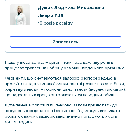
Душик Людмила Миколаївна
Лікар з УЗД
10 років досвіду
Записатись
Підшлункова залоза – орган, який грає важливу роль в
процесах травлення і обміну речовин людського організму.
Ферменти, що синтезуються залозою безпосередньо в
просвіт дванадцятипалої кишки, здатні розщеплювати білки,
жири і вуглеводи. А гормони даної залози (інсулін, глюкагон),
що надходять в кров, контролюють вуглеводний обмін.
Відхилення в роботі підшлункової залози призводять до
порушень розщеплення і засвоєння їжі, можуть викликати
розвиток важких захворювань, значно погіршують якість
життя людини.