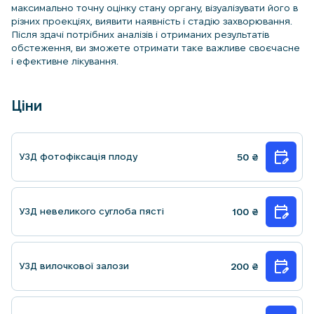
максимально точну оцінку стану органу, візуалізувати його в
різних проекціях, виявити наявність і стадію захворювання.
Після здачі потрібних аналізів і отриманих результатів
обстеження, ви зможете отримати таке важливе своєчасне
і ефективне лікування.
Ціни
УЗД фотофiксацiя плоду
50
₴
УЗД невеликого суглоба пясті
100
₴
УЗД вилочкової залози
200
₴