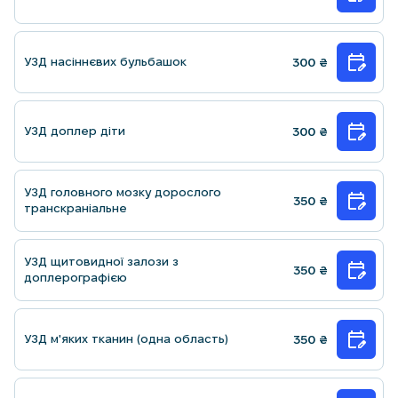
УЗД насіннєвих бульбашок
300
₴
УЗД доплер діти
300
₴
УЗД головного мозку дорослого
350
₴
транскранiальне
УЗД щитовидної залози з
350
₴
доплерографiєю
УЗД м'яких тканин (одна область)
350
₴