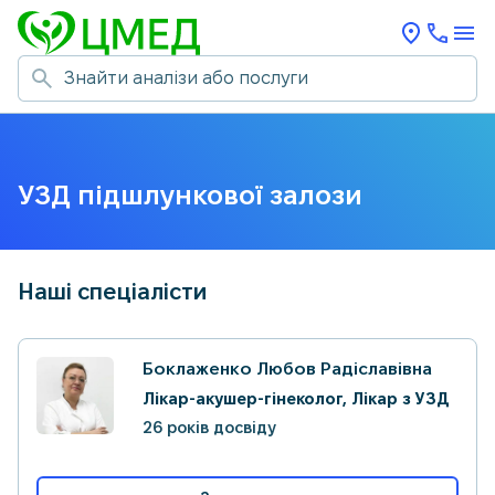
УЗД підшлункової залози
Наші спеціалісти
Боклаженко Любов Радіславівна
Лікар-акушер-гінеколог, Лікар з УЗД
26 років досвіду