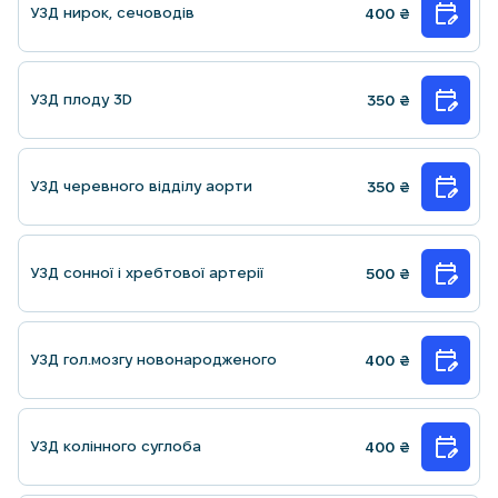
УЗД нирок, сечоводiв
400
₴
УЗД плоду 3D
350
₴
УЗД черевного відділу аорти
350
₴
УЗД сонної i хребтової артерiї
500
₴
УЗД гол.мозгу новонародженого
400
₴
УЗД колінного суглоба
400
₴