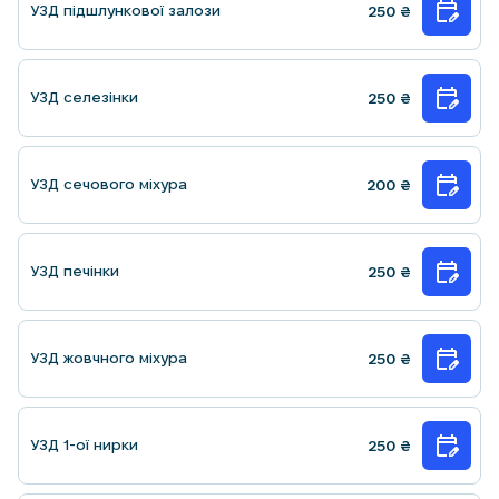
УЗД пiдшлункової залози
250
₴
УЗД селезiнки
250
₴
УЗД сечового мiхура
200
₴
УЗД печінки
250
₴
УЗД жовчного міхура
250
₴
УЗД 1-ої нирки
250
₴