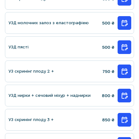
УЗД молочних залоз з еластографiею
500
₴
УЗД пясті
500
₴
УЗ скринiнг плоду 2 +
750
₴
УЗД нирки + сечовий міхур + наднирки
800
₴
УЗ скринiнг плоду 3 +
850
₴