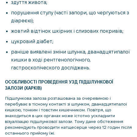
здуття живота;
порушення стулу (часті запори, що чергуються з
діареєю);
жовтий відтінок шкірних і слизових покривів;
цукровий діабет;
раніше виявлені зміни шлунка, дванадцятипалої
кишки в ході рентгенологічного,
гастроскопіческого досліджень.
ОСОБЛИВОСТІ ПРОВЕДЕННЯ УЗД ПІДШЛУНКОВОЇ
ЗАЛОЗИ (ХАРКІВ)
Підшлункова залоза розташована за очеревиною і
перебуває в тісному контакті зі шлунком, дванадцятипалої
кишкою, тонким і товстим кишечником. Повітря, що
знаходиться в цих органах може істотно ускладнити
візуалізацію підшлункової залози. Тому дане обстеження
рекомендують проводити натщесерце через 12 годин після
останнього прийому їжі.