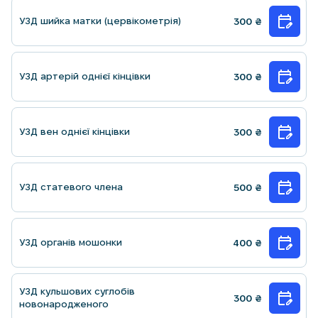
УЗД шийка матки (цервікометрія)
300
₴
УЗД артерій однієї кінцівки
300
₴
УЗД вен однієї кінцівки
300
₴
УЗД статевого члена
500
₴
УЗД органiв мошонки
400
₴
УЗД кульшових суглобiв
300
₴
новонародженого