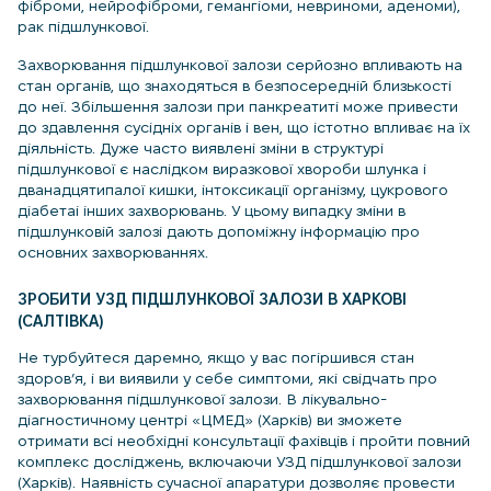
фіброми, нейрофіброми, гемангіоми, невриноми, аденоми),
рак підшлункової.
Захворювання підшлункової залози серйозно впливають на
стан органів, що знаходяться в безпосередній близькості
до неї. Збільшення залози при панкреатиті може привести
до здавлення сусідніх органів і вен, що істотно впливає на їх
діяльність. Дуже часто виявлені зміни в структурі
підшлункової є наслідком виразкової хвороби шлунка і
дванадцятипалої кишки, інтоксикації організму, цукрового
діабетаі інших захворювань. У цьому випадку зміни в
підшлунковій залозі дають допоміжну інформацію про
основних захворюваннях.
ЗРОБИТИ УЗД ПІДШЛУНКОВОЇ ЗАЛОЗИ В ХАРКОВІ
(САЛТІВКА)
Не турбуйтеся даремно, якщо у вас погіршився стан
здоров’я, і ​​ви виявили у себе симптоми, які свідчать про
захворювання підшлункової залози. В лікувально-
діагностичному центрі «ЦМЕД» (Харків) ви зможете
отримати всі необхідні консультації фахівців і пройти повний
комплекс досліджень, включаючи УЗД підшлункової залози
(Харків). Наявність сучасної апаратури дозволяє провести