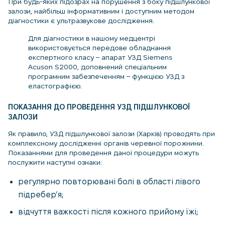
При будь-яких підозрах на порушення з боку підшлункової
залози, найбільш інформативним і доступним методом
діагностики є ультразвукове дослідження.
Для діагностики в нашому медцентрі
використовується передове обладнання
експертного класу – апарат УЗД Siemens
Acuson S2000, доповнений спеціальним
програмним забезпеченням – функцією УЗД з
еластографією.
ПОКАЗАННЯ ДО ПРОВЕДЕННЯ УЗД ПІДШЛУНКОВОЇ
ЗАЛОЗИ
Як правило, УЗД підшлункової залози (Харків) проводять при
комплексному дослідженні органів черевної порожнини.
Показаннями для проведення даної процедури можуть
послужити наступні ознаки:
регулярно повторювані болі в області лівого
підребер’я;
відчуття важкості після кожного прийому їжі;