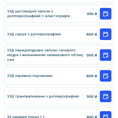
УЗД щитовидної залози з
450
₴
допплерографией + еластографія
УЗД серця з доплерографieю
600
₴
УЗД передмiхурової залози, сечового
мiхура з визначенням залишкового об'єму
500
₴
сечi
УЗД черевної порожнини
600
₴
УЗД трансвагiнальне з доплерографiєю
500
₴
УЗ скринiнг плоду 1 +
650
₴