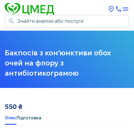
Бакпосів з кон’юнктиви обох
очей на флору з
антибіотикограмою
550
₴
Опис
Підготовка