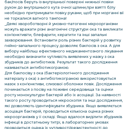
бак/посів беруть із внутрішньої поверхні нижньої повіки
рухом до внутрішнього кута очної щілини,при взятті б/лу
необхідно притримувати повіку руками, щоб при морганні вії
не торкалися ватного тампона!
_Деякі хвороботворні й умовно-патогенні мікроорганізми
можуть вражати різні анатомічні структури ока та викликати
кон’юнктивіти, блефарити, кератити та інші запальні
захворювання. Встановити роль різних бактерій у розвитку
гнійно-запального процесу дозволяє бакпосів з ока. А для
вибору найбільш ефективного медикаментозного лікування
необхідно визначити чутливість виявлених у мазку з ока
збудників до антибіотиків. Результат такого дослідження
називається антибіотикограмою.
Для бакпосіву з ока (бактеріологічного дослідження
матеріалу з ока) з антибіотикограмою використовується
мазок з кон’юнктиви, слизової оболонки повік. Дослідження
починається з посіву на поживні середовища та оцінки
росту монокультури бактерій або їх асоціації. За наявності
такого росту проводиться мікроскопія та інші дослідження,
які дозволяють ідентифікувати збудника. Якщо виявляється
асоціація бактерій, проводиться кількісна оцінка різних
мікроорганізмів у її складі. Якщо вдалося виділити збудників
інфекції в достатньому титрі, в лабораторних умовах
проводиться оцінка їх чутливості/резистентності до